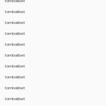
tambakbet
tambakbet
tambakbet
tambakbet
tambakbet
tambakbet
tambakbet
tambakbet
tambakbet
tambakbet