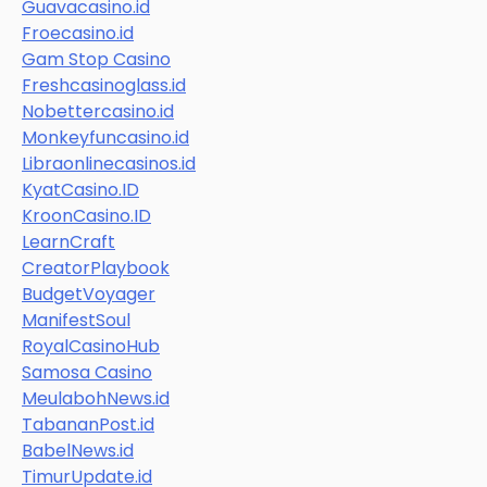
Guavacasino.id
Froecasino.id
Gam Stop Casino
Freshcasinoglass.id
Nobettercasino.id
Monkeyfuncasino.id
Libraonlinecasinos.id
KyatCasino.ID
KroonCasino.ID
LearnCraft
CreatorPlaybook
BudgetVoyager
ManifestSoul
RoyalCasinoHub
Samosa Casino
MeulabohNews.id
TabananPost.id
BabelNews.id
TimurUpdate.id