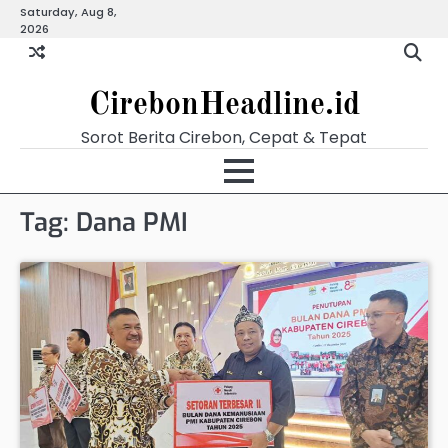
Skip
Saturday, Aug 8,
Beranda
Budaya
Ekonomi
Hukum
Kabar
Kuliner
Pariwisata
Pemerintahan
Pendidikan
Politik
Video
2026
to
Terkini
content
CirebonHeadline.id
Sorot Berita Cirebon, Cepat & Tepat
Tag:
Dana PMI