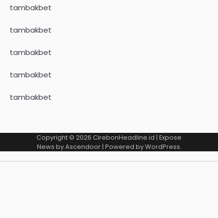
tambakbet
tambakbet
tambakbet
tambakbet
tambakbet
Copyright © 2026
CirebonHeadline.id
| Expose
News by
Ascendoor
| Powered by
WordPress
.