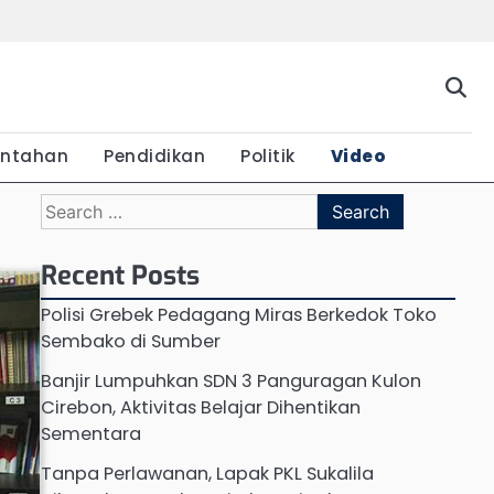
Beranda
Budaya
Ekonomi
Hukum
Kabar
Kuliner
Pariwisata
Pemerintahan
Pendidikan
Politik
Vide
Terkini
intahan
Pendidikan
Politik
Video
Search
for:
Recent Posts
Polisi Grebek Pedagang Miras Berkedok Toko
Sembako di Sumber
Banjir Lumpuhkan SDN 3 Panguragan Kulon
Cirebon, Aktivitas Belajar Dihentikan
Sementara
Tanpa Perlawanan, Lapak PKL Sukalila