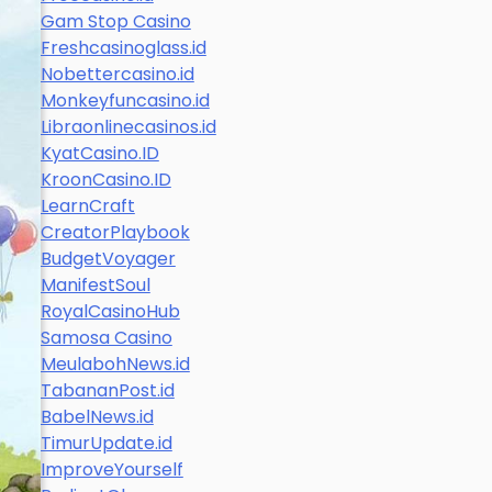
Gam Stop Casino
Freshcasinoglass.id
Nobettercasino.id
Monkeyfuncasino.id
Libraonlinecasinos.id
KyatCasino.ID
KroonCasino.ID
LearnCraft
CreatorPlaybook
BudgetVoyager
ManifestSoul
RoyalCasinoHub
Samosa Casino
MeulabohNews.id
TabananPost.id
BabelNews.id
TimurUpdate.id
ImproveYourself