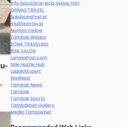
Info Seputaran Bola Setiap hari
ORMAS TRAVEL
SukabumiPost.id
multisportsy.id
Nonton Online
Tambak Wisata
ZONA TRAVELING
RISK SALON
LangsaPost.com
u-
Side Hustle Hub
LadakhExpert
WellNest
Tambak News
an
Tambak
Tambak Sports
Tambakbet Gallery
Media Tambakbet