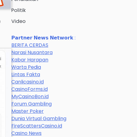
Politik
p
Video
𝗣𝗮𝗿𝘁𝗻𝗲𝗿 𝗡𝗲𝘄𝘀 𝗡𝗲𝘁𝘄𝗼𝗿𝗸 :
BERITA CERDAS
Narasi Nusantara
Kabar Harapan
Warta Pedia
Lintas Fakta
Canlicasino.id
CasinoForms.id
MyCasinoBon.id
Forum Gambling
Master Poker
Dunia Virtual Gambling
FireScattersCasino.id
Casino News