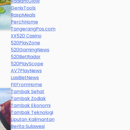
RadiantGlow
GenixTools
RaspMeals
PerchHome
TangerangPos.com
XX520 Casino
520PlayZone
520GamingNews
520BetRadar
520PlayScope
,
AV7PlayNews
LasiBetNews
FitFromHome
Tambak Sehat
Tambak Zodiak
Tambak Ekonomi
Tambak Teknologi
Liputan Kalimantan
Berita Sulawesi