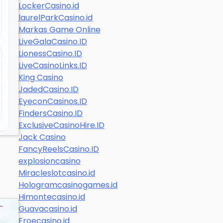
LockerCasino.id
laurelParkCasino.id
Markas Game Online
LiveGalaCasino.ID
LionessCasino.ID
LiveCasinoLinks.ID
King Casino
JadedCasino.ID
EyeconCasinos.ID
FindersCasino.ID
ExclusiveCasinoHire.ID
Jack Casino
FancyReelsCasino.ID
explosioncasino
Miracleslotcasino.id
Hologramcasinogames.id
Himontecasino.id
Guavacasino.id
Froecasino.id