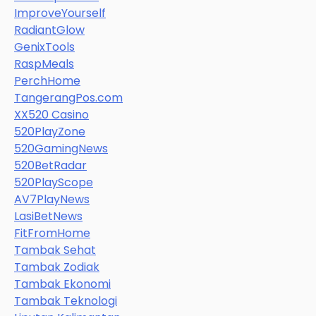
ImproveYourself
RadiantGlow
GenixTools
RaspMeals
PerchHome
TangerangPos.com
XX520 Casino
520PlayZone
520GamingNews
520BetRadar
520PlayScope
AV7PlayNews
LasiBetNews
FitFromHome
Tambak Sehat
Tambak Zodiak
Tambak Ekonomi
Tambak Teknologi