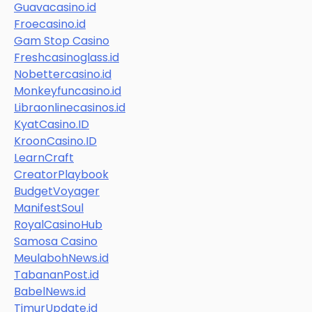
Guavacasino.id
Froecasino.id
Gam Stop Casino
Freshcasinoglass.id
Nobettercasino.id
Monkeyfuncasino.id
Libraonlinecasinos.id
KyatCasino.ID
KroonCasino.ID
LearnCraft
CreatorPlaybook
BudgetVoyager
ManifestSoul
RoyalCasinoHub
Samosa Casino
MeulabohNews.id
TabananPost.id
BabelNews.id
TimurUpdate.id