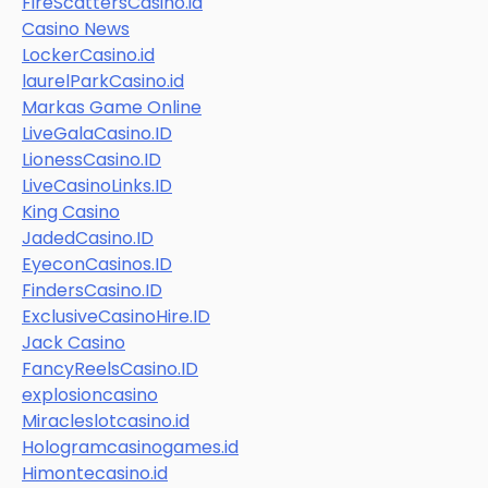
FireScattersCasino.id
Casino News
LockerCasino.id
laurelParkCasino.id
Markas Game Online
LiveGalaCasino.ID
LionessCasino.ID
LiveCasinoLinks.ID
King Casino
JadedCasino.ID
EyeconCasinos.ID
FindersCasino.ID
ExclusiveCasinoHire.ID
Jack Casino
FancyReelsCasino.ID
explosioncasino
Miracleslotcasino.id
Hologramcasinogames.id
Himontecasino.id