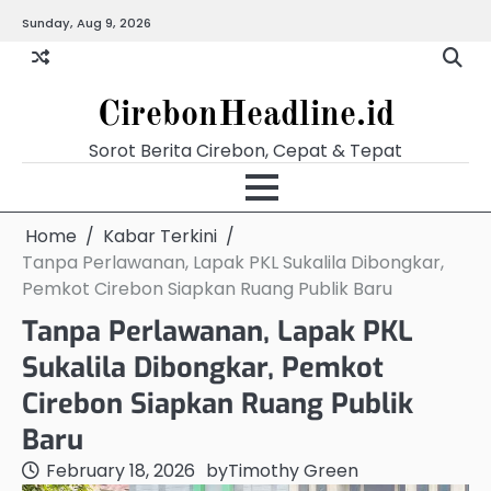
Skip
Sunday, Aug 9, 2026
Beranda
Budaya
Ekonomi
Hukum
Kabar
Kuliner
Pariwisata
Pemerintahan
Pendidikan
Politik
Video
to
Terkini
content
CirebonHeadline.id
Sorot Berita Cirebon, Cepat & Tepat
Home
Kabar Terkini
Tanpa Perlawanan, Lapak PKL Sukalila Dibongkar,
Pemkot Cirebon Siapkan Ruang Publik Baru
Tanpa Perlawanan, Lapak PKL
Sukalila Dibongkar, Pemkot
Cirebon Siapkan Ruang Publik
Baru
February 18, 2026
by
Timothy Green