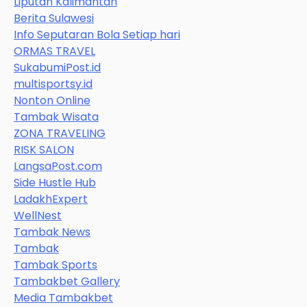
Liputan Kalimantan
Berita Sulawesi
Info Seputaran Bola Setiap hari
ORMAS TRAVEL
SukabumiPost.id
multisportsy.id
Nonton Online
Tambak Wisata
ZONA TRAVELING
RISK SALON
LangsaPost.com
Side Hustle Hub
LadakhExpert
WellNest
Tambak News
Tambak
Tambak Sports
Tambakbet Gallery
Media Tambakbet