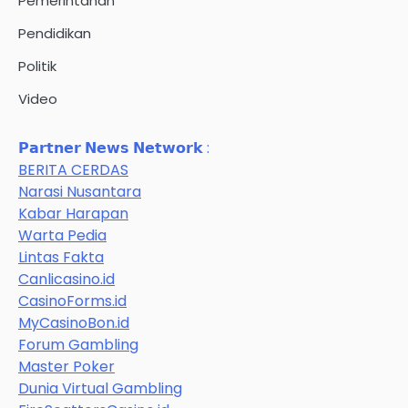
Pemerintahan
Pendidikan
Politik
Video
𝗣𝗮𝗿𝘁𝗻𝗲𝗿 𝗡𝗲𝘄𝘀 𝗡𝗲𝘁𝘄𝗼𝗿𝗸 :
BERITA CERDAS
Narasi Nusantara
Kabar Harapan
Warta Pedia
Lintas Fakta
Canlicasino.id
CasinoForms.id
MyCasinoBon.id
Forum Gambling
Master Poker
Dunia Virtual Gambling