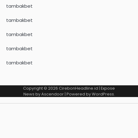
tambakbet
tambakbet
tambakbet
tambakbet
tambakbet
Copyright © 2026
CirebonHeadline.id
| Expose
News by
Ascendoor
| Powered by
WordPress
.