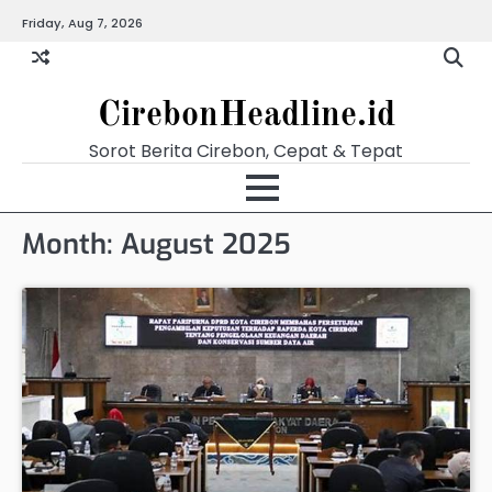
Skip
Friday, Aug 7, 2026
Beranda
Budaya
Ekonomi
Hukum
Kabar
Kuliner
Pariwisata
Pemerintahan
Pendidikan
Politik
Video
to
Terkini
content
CirebonHeadline.id
Sorot Berita Cirebon, Cepat & Tepat
Month:
August 2025