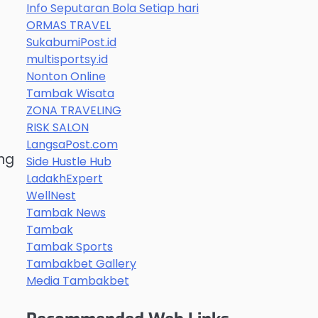
Info Seputaran Bola Setiap hari
ORMAS TRAVEL
SukabumiPost.id
multisportsy.id
Nonton Online
Tambak Wisata
ZONA TRAVELING
RISK SALON
LangsaPost.com
ng
Side Hustle Hub
LadakhExpert
WellNest
Tambak News
Tambak
Tambak Sports
Tambakbet Gallery
Media Tambakbet