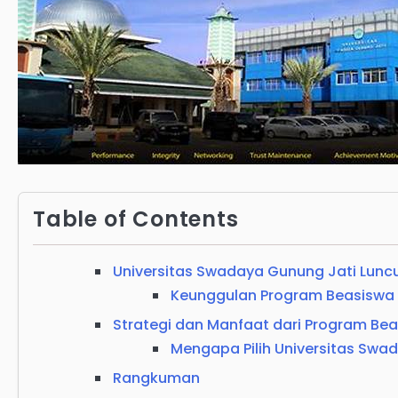
Table of Contents
Universitas Swadaya Gunung Jati Lunc
Keunggulan Program Beasiswa
Strategi dan Manfaat dari Program Be
Mengapa Pilih Universitas Swa
Rangkuman