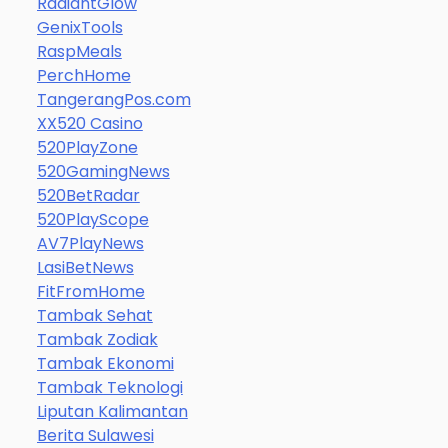
RadiantGlow
GenixTools
RaspMeals
PerchHome
TangerangPos.com
XX520 Casino
520PlayZone
520GamingNews
520BetRadar
520PlayScope
AV7PlayNews
LasiBetNews
FitFromHome
Tambak Sehat
Tambak Zodiak
Tambak Ekonomi
Tambak Teknologi
Liputan Kalimantan
Berita Sulawesi