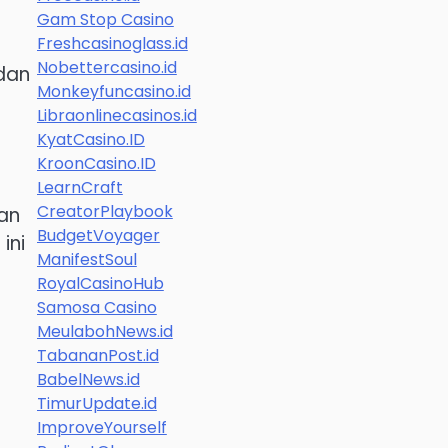
Gam Stop Casino
Freshcasinoglass.id
Nobettercasino.id
 dan
Monkeyfuncasino.id
n
Libraonlinecasinos.id
KyatCasino.ID
KroonCasino.ID
LearnCraft
CreatorPlaybook
an
BudgetVoyager
ini
ManifestSoul
RoyalCasinoHub
Samosa Casino
MeulabohNews.id
TabananPost.id
BabelNews.id
TimurUpdate.id
ImproveYourself