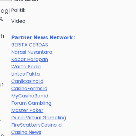
bagi
Politik
%
Video
ti
𝗣𝗮𝗿𝘁𝗻𝗲𝗿 𝗡𝗲𝘄𝘀 𝗡𝗲𝘁𝘄𝗼𝗿𝗸 :
BERITA CERDAS
Narasi Nusantara
Kabar Harapan
Warta Pedia
Lintas Fakta
Canlicasino.id
ur
CasinoForms.id
MyCasinoBon.id
Forum Gambling
Master Poker
Dunia Virtual Gambling
.
FireScattersCasino.id
Casino News
ng