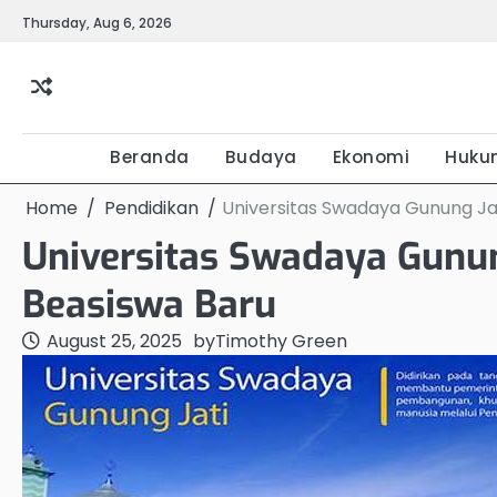
Skip
Thursday, Aug 6, 2026
to
content
Beranda
Budaya
Ekonomi
Huku
Home
Pendidikan
Universitas Swadaya Gunung Ja
Universitas Swadaya Gunu
Beasiswa Baru
August 25, 2025
by
Timothy Green