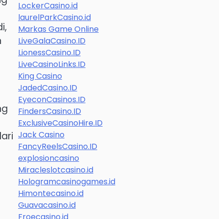
LockerCasino.id
laurelParkCasino.id
i,
Markas Game Online
h
LiveGalaCasino.ID
LionessCasino.ID
LiveCasinoLinks.ID
King Casino
JadedCasino.ID
EyeconCasinos.ID
ng
FindersCasino.ID
ExclusiveCasinoHire.ID
Jack Casino
ari
FancyReelsCasino.ID
explosioncasino
Miracleslotcasino.id
Hologramcasinogames.id
Himontecasino.id
Guavacasino.id
Froecasino.id