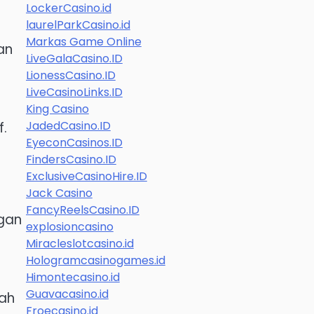
LockerCasino.id
laurelParkCasino.id
Markas Game Online
an
LiveGalaCasino.ID
LionessCasino.ID
LiveCasinoLinks.ID
King Casino
JadedCasino.ID
f.
EyeconCasinos.ID
FindersCasino.ID
ExclusiveCasinoHire.ID
Jack Casino
FancyReelsCasino.ID
ngan
explosioncasino
Miracleslotcasino.id
Hologramcasinogames.id
Himontecasino.id
Guavacasino.id
ah
Froecasino.id