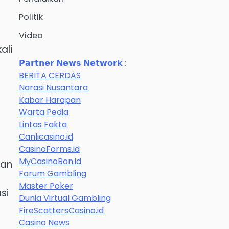
Politik
Video
ali
𝗣𝗮𝗿𝘁𝗻𝗲𝗿 𝗡𝗲𝘄𝘀 𝗡𝗲𝘁𝘄𝗼𝗿𝗸 :
BERITA CERDAS
Narasi Nusantara
Kabar Harapan
Warta Pedia
Lintas Fakta
Canlicasino.id
CasinoForms.id
MyCasinoBon.id
kan
Forum Gambling
Master Poker
si
Dunia Virtual Gambling
FireScattersCasino.id
Casino News