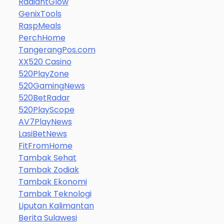
RadiantGlow
GenixTools
RaspMeals
PerchHome
TangerangPos.com
XX520 Casino
520PlayZone
520GamingNews
520BetRadar
520PlayScope
AV7PlayNews
LasiBetNews
FitFromHome
Tambak Sehat
Tambak Zodiak
Tambak Ekonomi
Tambak Teknologi
Liputan Kalimantan
Berita Sulawesi