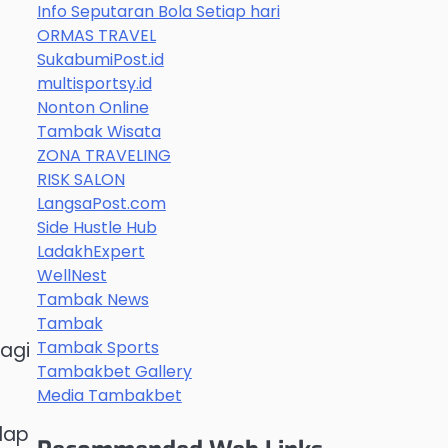
Info Seputaran Bola Setiap hari
ORMAS TRAVEL
SukabumiPost.id
multisportsy.id
Nonton Online
Tambak Wisata
ZONA TRAVELING
RISK SALON
LangsaPost.com
Side Hustle Hub
LadakhExpert
WellNest
Tambak News
Tambak
Tambak Sports
agi
Tambakbet Gallery
Media Tambakbet
dap