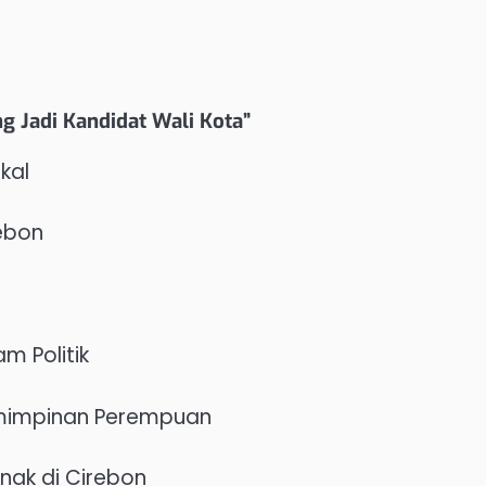
g Jadi Kandidat Wali Kota”
kal
rebon
n
m Politik
pemimpinan Perempuan
ak di Cirebon