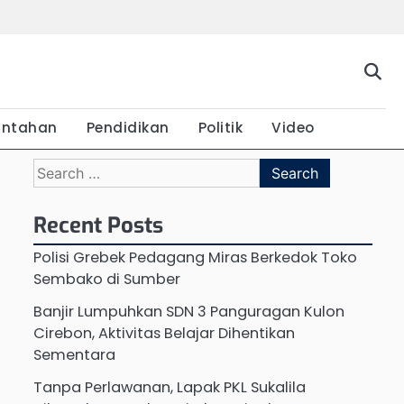
Beranda
Budaya
Ekonomi
Hukum
Kabar
Kuliner
Pariwisata
Pemerintahan
Pendidikan
Politik
Vide
Terkini
intahan
Pendidikan
Politik
Video
Search
for:
Recent Posts
Polisi Grebek Pedagang Miras Berkedok Toko
Sembako di Sumber
Banjir Lumpuhkan SDN 3 Panguragan Kulon
Cirebon, Aktivitas Belajar Dihentikan
Sementara
Tanpa Perlawanan, Lapak PKL Sukalila