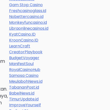
Gam Stop Casino
Freshcasinoglass.id
Nobettercasino.id
Monkeyfuncasino.id
Libraonlinecasinos.id
KyatCasino.ID
KroonCasino.ID
LearnCraft
CreatorPlaybook
BudgetVoyager
lam
ManifestSoul
RoyalCasinoHub
Samosa Casino
MeulabohNews.id
TabananPost.id
kan.
BabelNews.id
nya,
TimurUpdate.id
n
ImproveYourself