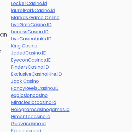
LockerCasino.id
laurelParkCasino.id
Markas Game Online
LiveGalaCasino.ID
LionessCasino.ID
kan
LiveCasinoLinks.ID
King Casino
n
JadedCasino.ID
EyeconCasinos.ID
FindersCasino.ID
ExclusiveCasinoHire.ID
Jack Casino
FancyReelsCasino.ID
explosioncasino
Miracleslotcasino.id
Hologramcasinogames.id
Himontecasino.id
Guavacasino.id
Froecasino.id