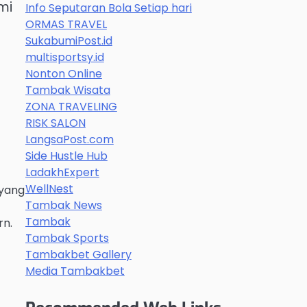
mi
Info Seputaran Bola Setiap hari
ORMAS TRAVEL
SukabumiPost.id
multisportsy.id
Nonton Online
Tambak Wisata
ZONA TRAVELING
RISK SALON
LangsaPost.com
Side Hustle Hub
LadakhExpert
WellNest
 yang
Tambak News
Tambak
rn.
Tambak Sports
Tambakbet Gallery
Media Tambakbet