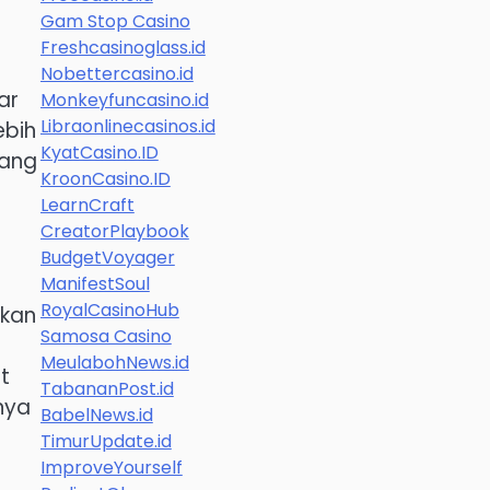
Gam Stop Casino
Freshcasinoglass.id
Nobettercasino.id
ar
Monkeyfuncasino.id
Libraonlinecasinos.id
ebih
KyatCasino.ID
yang
KroonCasino.ID
LearnCraft
CreatorPlaybook
BudgetVoyager
ManifestSoul
RoyalCasinoHub
ikan
Samosa Casino
MeulabohNews.id
t
TabananPost.id
nya
BabelNews.id
TimurUpdate.id
ImproveYourself