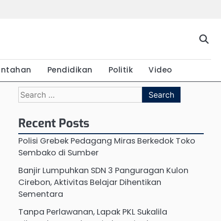
Beranda
Budaya
Ekonomi
Hukum
Kabar
Kuliner
Pariwisata
Pemerintahan
Pendidikan
Politik
Vide
Terkini
intahan
Pendidikan
Politik
Video
Search
for:
Recent Posts
Polisi Grebek Pedagang Miras Berkedok Toko
Sembako di Sumber
Banjir Lumpuhkan SDN 3 Panguragan Kulon
Cirebon, Aktivitas Belajar Dihentikan
Sementara
Tanpa Perlawanan, Lapak PKL Sukalila