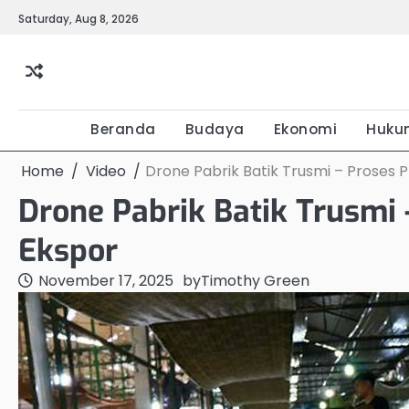
Skip
Saturday, Aug 8, 2026
to
content
Beranda
Budaya
Ekonomi
Huku
Home
Video
Drone Pabrik Batik Trusmi – Proses 
Drone Pabrik Batik Trusmi
Ekspor
November 17, 2025
by
Timothy Green