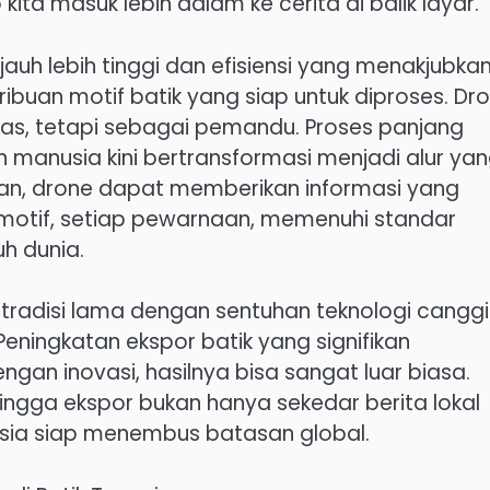
ita masuk lebih dalam ke cerita di balik layar.
jauh lebih tinggi dan efisiensi yang menakjubkan
ibuan motif batik yang siap untuk diproses. Dr
was, tetapi sebagai pemandu. Proses panjang
manusia kini bertransformasi menjadi alur ya
akan, drone dapat memberikan informasi yang
motif, setiap pewarnaan, memenuhi standar
uh dunia.
 tradisi lama dengan sentuhan teknologi cangg
. Peningkatan ekspor batik yang signifikan
gan inovasi, hasilnya bisa sangat luar biasa.
hingga ekspor bukan hanya sekedar berita lokal
esia siap menembus batasan global.