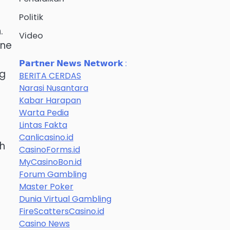
Politik
.
Video
one
𝗣𝗮𝗿𝘁𝗻𝗲𝗿 𝗡𝗲𝘄𝘀 𝗡𝗲𝘁𝘄𝗼𝗿𝗸 :
ng
BERITA CERDAS
Narasi Nusantara
Kabar Harapan
Warta Pedia
Lintas Fakta
Canlicasino.id
ih
CasinoForms.id
MyCasinoBon.id
Forum Gambling
Master Poker
Dunia Virtual Gambling
FireScattersCasino.id
Casino News