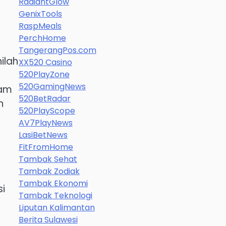
RadiantGlow
GenixTools
RaspMeals
PerchHome
TangerangPos.com
ilah
XX520 Casino
520PlayZone
520GamingNews
lam
520BetRadar
n
520PlayScope
AV7PlayNews
LasiBetNews
FitFromHome
Tambak Sehat
Tambak Zodiak
Tambak Ekonomi
si
Tambak Teknologi
Liputan Kalimantan
Berita Sulawesi