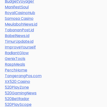
BudgetVoyager
ManifestSoul
RoyalCasinoHub
Samosa Casino
MeulabohNews.id
TabananPost.id
BabelNews.id
TimurUpdate.id
ImproveYourself
RadiantGlow
GenixTools
RaspMeals
PerchHome
TangerangPos.com
XX520 Casino
520PlayZone
520GamingNews
520BetRadar
520PlayScope