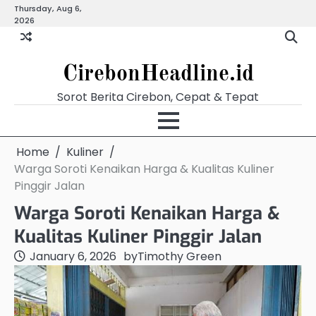
Skip
Thursday, Aug 6,
Beranda
Budaya
Ekonomi
Hukum
Kabar
Kuliner
Pariwisata
Pemerintahan
Pendidikan
Politik
Video
2026
to
Terkini
content
CirebonHeadline.id
Sorot Berita Cirebon, Cepat & Tepat
Home
Kuliner
Warga Soroti Kenaikan Harga & Kualitas Kuliner
Pinggir Jalan
Warga Soroti Kenaikan Harga &
Kualitas Kuliner Pinggir Jalan
January 6, 2026
by
Timothy Green