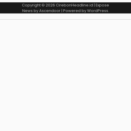
Copyright © 2026
CirebonHeadline.id
| Expose
News by
Ascendoor
| Powered by
WordPress
.