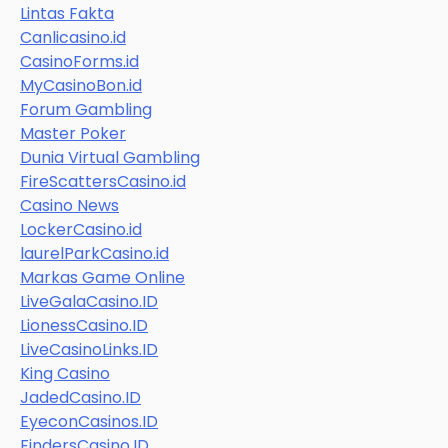
Lintas Fakta
Canlicasino.id
CasinoForms.id
MyCasinoBon.id
Forum Gambling
Master Poker
Dunia Virtual Gambling
FireScattersCasino.id
Casino News
LockerCasino.id
laurelParkCasino.id
Markas Game Online
LiveGalaCasino.ID
LionessCasino.ID
LiveCasinoLinks.ID
King Casino
JadedCasino.ID
EyeconCasinos.ID
FindersCasino.ID