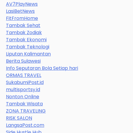
AV7PlayNews
LasiBetNews
FitFromHome
Tambak Sehat
Tambak Zodiak
Tambak Ekonomi
Tambak Teknologi
Liputan Kalimantan
Berita Sulawesi
Info Seputaran Bola Setiap hari
ORMAS TRAVEL
SukabumiPost.id
multisportsy.id
Nonton Online
Tambak Wisata
ZONA TRAVELING
RISK SALON
LangsaPost.com
Side Hustle Hub