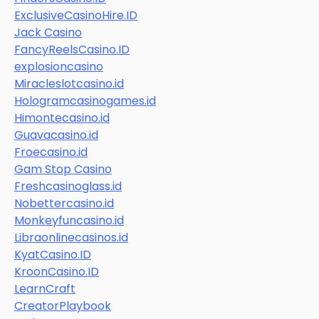
ExclusiveCasinoHire.ID
Jack Casino
FancyReelsCasino.ID
explosioncasino
Miracleslotcasino.id
Hologramcasinogames.id
Himontecasino.id
Guavacasino.id
Froecasino.id
Gam Stop Casino
Freshcasinoglass.id
Nobettercasino.id
Monkeyfuncasino.id
Libraonlinecasinos.id
KyatCasino.ID
KroonCasino.ID
LearnCraft
CreatorPlaybook