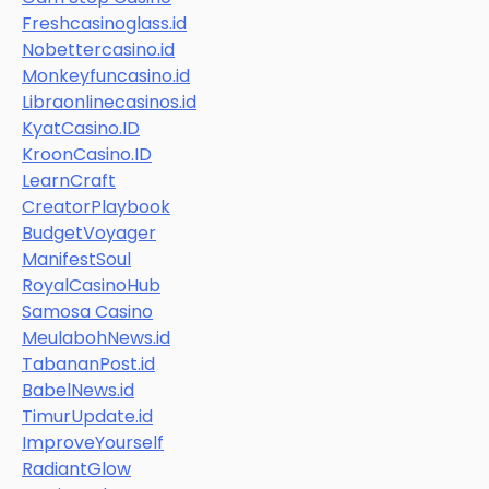
Freshcasinoglass.id
Nobettercasino.id
Monkeyfuncasino.id
Libraonlinecasinos.id
KyatCasino.ID
KroonCasino.ID
LearnCraft
CreatorPlaybook
BudgetVoyager
ManifestSoul
RoyalCasinoHub
Samosa Casino
MeulabohNews.id
TabananPost.id
BabelNews.id
TimurUpdate.id
ImproveYourself
RadiantGlow