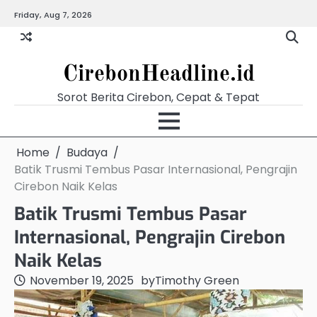
Skip
Friday, Aug 7, 2026
Beranda
Budaya
Ekonomi
Hukum
Kabar
Kuliner
Pariwisata
Pemerintahan
Pendidikan
Politik
Video
to
Terkini
content
CirebonHeadline.id
Sorot Berita Cirebon, Cepat & Tepat
Home
Budaya
Batik Trusmi Tembus Pasar Internasional, Pengrajin
Cirebon Naik Kelas
Batik Trusmi Tembus Pasar
Internasional, Pengrajin Cirebon
Naik Kelas
November 19, 2025
by
Timothy Green