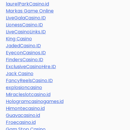
laurelParkCasino.id
Markas Game Online
LiveGalaCasino.ID
LionessCasino.ID
LiveCasinoLinks.ID
King Casino
JadedCasino.ID
EyeconCasinos.ID
FindersCasino.ID
ExclusiveCasinoHire.ID
Jack Casino
FancyReelsCasino.ID
explosioncasino
Miracleslotcasino.id
Hologramcasinogames.id
Himontecasino.id
Guavacasino.id
Froecasino.id
Gam Stop Casino