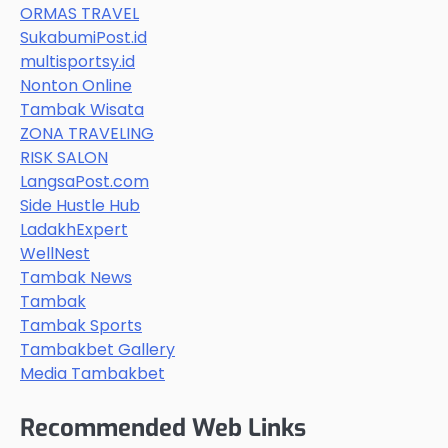
ORMAS TRAVEL
SukabumiPost.id
multisportsy.id
Nonton Online
Tambak Wisata
ZONA TRAVELING
RISK SALON
LangsaPost.com
Side Hustle Hub
LadakhExpert
WellNest
Tambak News
Tambak
Tambak Sports
Tambakbet Gallery
Media Tambakbet
Recommended Web Links