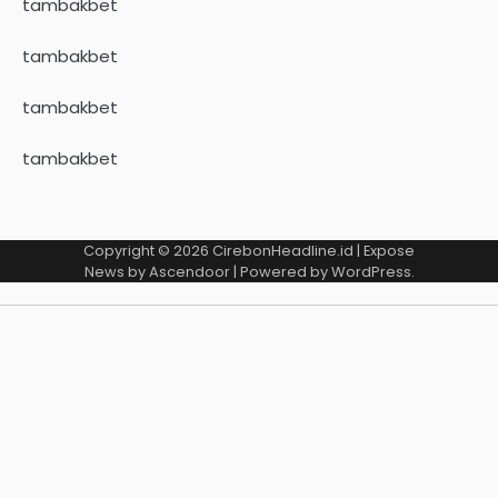
tambakbet
tambakbet
tambakbet
tambakbet
Copyright © 2026
CirebonHeadline.id
| Expose
News by
Ascendoor
| Powered by
WordPress
.