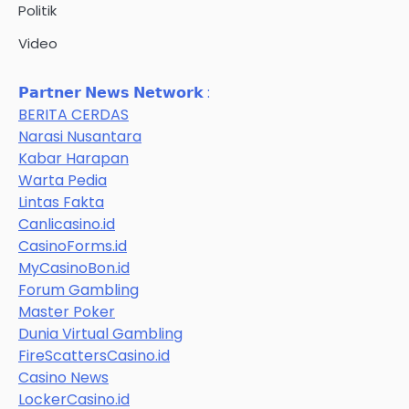
Politik
Video
𝗣𝗮𝗿𝘁𝗻𝗲𝗿 𝗡𝗲𝘄𝘀 𝗡𝗲𝘁𝘄𝗼𝗿𝗸 :
BERITA CERDAS
Narasi Nusantara
Kabar Harapan
Warta Pedia
Lintas Fakta
Canlicasino.id
CasinoForms.id
MyCasinoBon.id
Forum Gambling
Master Poker
Dunia Virtual Gambling
FireScattersCasino.id
Casino News
LockerCasino.id