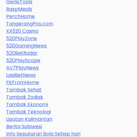
GenixTools
RaspMeals
PerchHome
TangerangPos.com
XX520 Casino
520PlayZone
520GamingNews
520BetRadar
520PlayScope
AV7PlayNews
LasiBetNews
FitFromHome
Tambak Sehat
Tambak Zodiak
Tambak Ekonomi
Tambak Teknologi
Liputan Kalimantan
Berita Sulawesi
Info Seputaran Bola Setiap hari