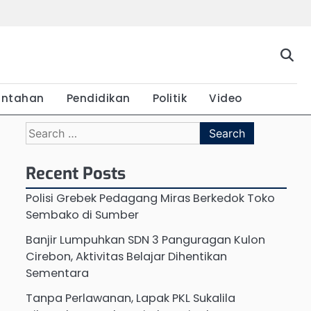
Beranda
Budaya
Ekonomi
Hukum
Kabar
Kuliner
Pariwisata
Pemerintahan
Pendidikan
Politik
Vide
Terkini
intahan
Pendidikan
Politik
Video
Search
for:
Recent Posts
Polisi Grebek Pedagang Miras Berkedok Toko
Sembako di Sumber
Banjir Lumpuhkan SDN 3 Panguragan Kulon
Cirebon, Aktivitas Belajar Dihentikan
Sementara
Tanpa Perlawanan, Lapak PKL Sukalila