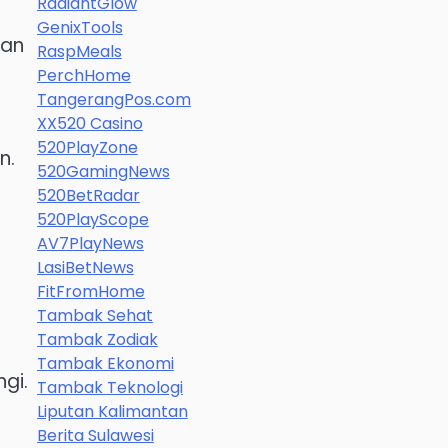
RadiantGlow
GenixTools
dan
RaspMeals
PerchHome
TangerangPos.com
XX520 Casino
520PlayZone
n.
520GamingNews
520BetRadar
520PlayScope
AV7PlayNews
LasiBetNews
FitFromHome
Tambak Sehat
Tambak Zodiak
Tambak Ekonomi
gi.
Tambak Teknologi
Liputan Kalimantan
Berita Sulawesi