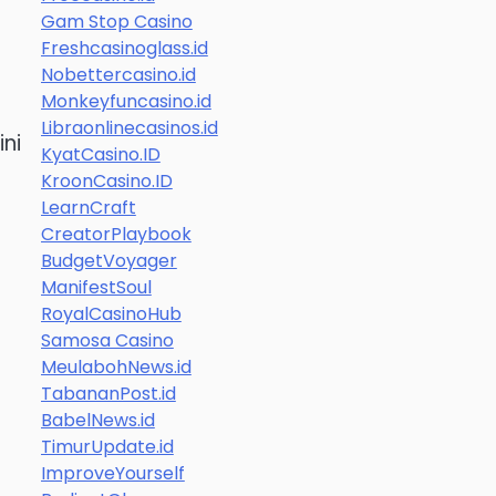
Gam Stop Casino
Freshcasinoglass.id
Nobettercasino.id
Monkeyfuncasino.id
Libraonlinecasinos.id
ini
KyatCasino.ID
KroonCasino.ID
LearnCraft
CreatorPlaybook
BudgetVoyager
ManifestSoul
RoyalCasinoHub
Samosa Casino
MeulabohNews.id
TabananPost.id
BabelNews.id
TimurUpdate.id
ImproveYourself