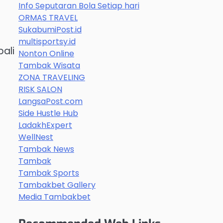
Info Seputaran Bola Setiap hari
ORMAS TRAVEL
SukabumiPost.id
multisportsy.id
ali
Nonton Online
Tambak Wisata
ZONA TRAVELING
RISK SALON
LangsaPost.com
Side Hustle Hub
LadakhExpert
WellNest
Tambak News
Tambak
Tambak Sports
Tambakbet Gallery
Media Tambakbet