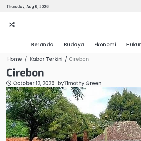
Skip
Thursday, Aug 6, 2026
to
content
Beranda
Budaya
Ekonomi
Huku
Home
Kabar Terkini
Cirebon
Cirebon
October 12, 2025
by
Timothy Green