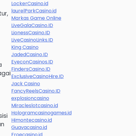
LockerCasino.id
laurelParkCasino.id
ur,
Markas Game Online
LiveGalaCasino.ID
LionessCasino.ID
LiveCasinoLinks.ID
King Casino
JadedCasino.ID
EyeconCasinos.ID
a
FindersCasino.ID
agai
ExclusiveCasinoHire.ID
Jack Casino
FancyReelsCasino.ID
explosioncasino
Miracleslotcasino.id
Hologramcasinogames.id
isi
Himontecasino.id
an
Guavacasino.id
Froecasino.id