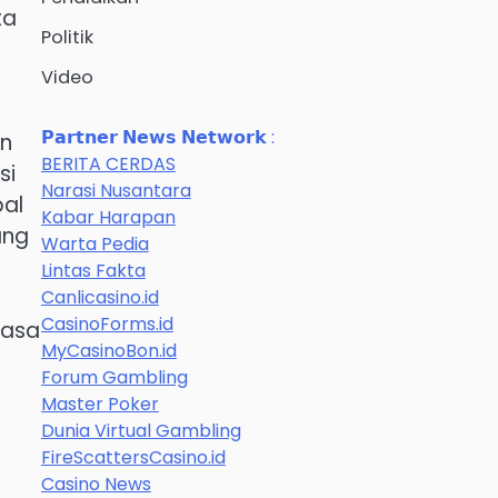
ta
Politik
Video
𝗣𝗮𝗿𝘁𝗻𝗲𝗿 𝗡𝗲𝘄𝘀 𝗡𝗲𝘁𝘄𝗼𝗿𝗸 :
an
BERITA CERDAS
si
Narasi Nusantara
pal
Kabar Harapan
ang
Warta Pedia
Lintas Fakta
Canlicasino.id
CasinoForms.id
masa
MyCasinoBon.id
Forum Gambling
Master Poker
Dunia Virtual Gambling
FireScattersCasino.id
Casino News