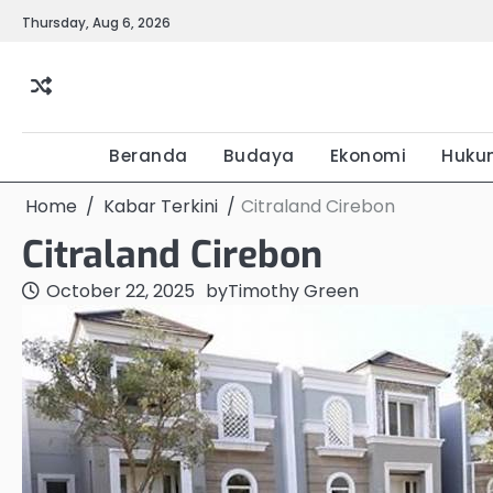
Skip
Thursday, Aug 6, 2026
to
content
Beranda
Budaya
Ekonomi
Huku
Home
Kabar Terkini
Citraland Cirebon
Citraland Cirebon
October 22, 2025
by
Timothy Green