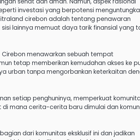
kungan sehat dan aman. Namun, aspek rasional
perti investasi yang berpotensi menguntungka
 citraland cirebon adalah tentang penawaran
si lainnya memuat daya tarik finansial yang t
nd Cirebon menawarkan sebuah tempat
 namun tetap memberikan kemudahan akses ke p
gaya urban tanpa mengorbankan keterkaitan de
inan setiap penghuninya, memperkuat komunit
t di mana cerita-cerita baru dimulai dan komun
gian dari komunitas eksklusif ini dan jadikan