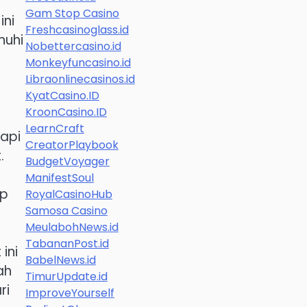
Gam Stop Casino
ini
Freshcasinoglass.id
nuhi
Nobettercasino.id
Monkeyfuncasino.id
Libraonlinecasinos.id
KyatCasino.ID
KroonCasino.ID
LearnCraft
tapi
CreatorPlaybook
.
BudgetVoyager
ManifestSoul
ap
RoyalCasinoHub
Samosa Casino
MeulabohNews.id
TabananPost.id
ini
BabelNews.id
ah
TimurUpdate.id
ri
ImproveYourself