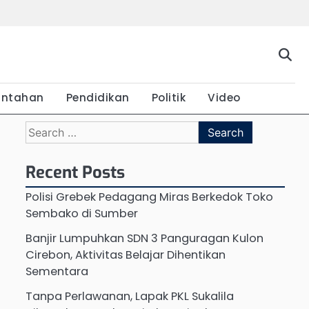
Beranda
Budaya
Ekonomi
Hukum
Kabar
Kuliner
Pariwisata
Pemerintahan
Pendidikan
Politik
Vide
Terkini
intahan
Pendidikan
Politik
Video
Search
for:
Recent Posts
Polisi Grebek Pedagang Miras Berkedok Toko
Sembako di Sumber
Banjir Lumpuhkan SDN 3 Panguragan Kulon
Cirebon, Aktivitas Belajar Dihentikan
Sementara
Tanpa Perlawanan, Lapak PKL Sukalila