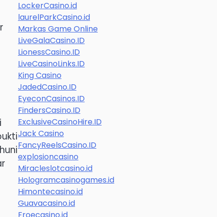
LockerCasino.id
laurelParkCasino.id
r
Markas Game Online
LiveGalaCasino.ID
LionessCasino.ID
LiveCasinoLinks.ID
King Casino
JadedCasino.ID
EyeconCasinos.ID
FindersCasino.ID
ExclusiveCasinoHire.ID
i
Jack Casino
ukti
FancyReelsCasino.ID
huni
explosioncasino
ar
Miracleslotcasino.id
Hologramcasinogames.id
Himontecasino.id
Guavacasino.id
Froecasino.id