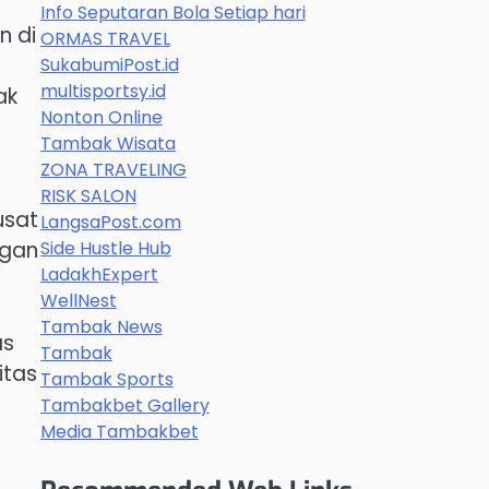
Info Seputaran Bola Setiap hari
n di
ORMAS TRAVEL
SukabumiPost.id
multisportsy.id
ak
Nonton Online
Tambak Wisata
ZONA TRAVELING
RISK SALON
usat
LangsaPost.com
ngan
Side Hustle Hub
LadakhExpert
WellNest
Tambak News
as
Tambak
itas
Tambak Sports
Tambakbet Gallery
Media Tambakbet