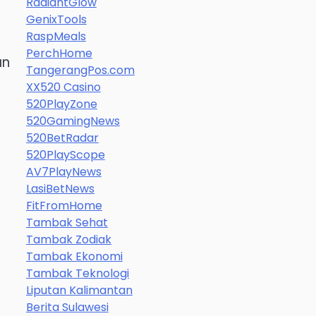
RadiantGlow
GenixTools
RaspMeals
PerchHome
an
TangerangPos.com
XX520 Casino
520PlayZone
520GamingNews
520BetRadar
520PlayScope
AV7PlayNews
LasiBetNews
FitFromHome
Tambak Sehat
Tambak Zodiak
Tambak Ekonomi
Tambak Teknologi
Liputan Kalimantan
Berita Sulawesi