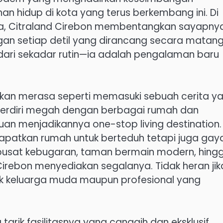
hidup di kota yang terus berkembang ini. Di
awa, Citraland Cirebon membentangkan sayapny
gan setiap detil yang dirancang secara matang
 dari sekadar rutin—ia adalah pengalaman baru
akan merasa seperti memasuki sebuah cerita y
 berdiri megah dengan berbagai rumah dan
uan menjadikannya one-stop living destination.
dapatkan rumah untuk berteduh tetapi juga gay
pusat kebugaran, taman bermain modern, hing
 Cirebon menyediakan segalanya. Tidak heran jik
ak keluarga muda maupun profesional yang
tarik fasilitasnya yang canggih dan eksklusif.