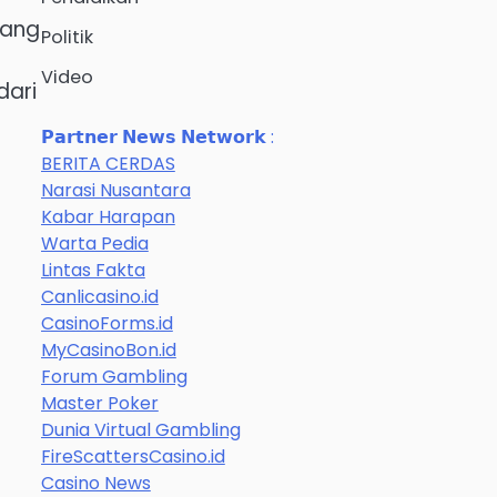
nang
Politik
Video
dari
𝗣𝗮𝗿𝘁𝗻𝗲𝗿 𝗡𝗲𝘄𝘀 𝗡𝗲𝘁𝘄𝗼𝗿𝗸 :
BERITA CERDAS
Narasi Nusantara
Kabar Harapan
Warta Pedia
Lintas Fakta
Canlicasino.id
CasinoForms.id
MyCasinoBon.id
Forum Gambling
a
Master Poker
Dunia Virtual Gambling
FireScattersCasino.id
Casino News