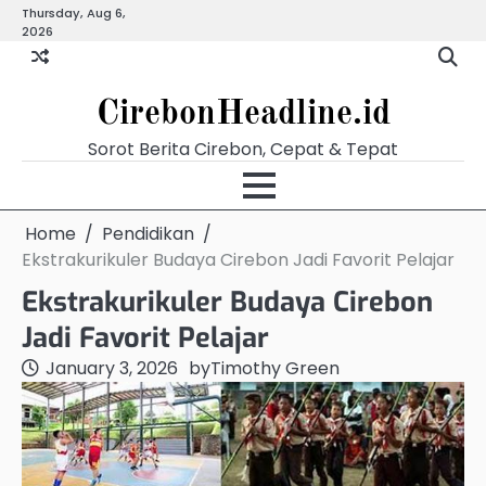
Skip
Thursday, Aug 6,
Beranda
Budaya
Ekonomi
Hukum
Kabar
Kuliner
Pariwisata
Pemerintahan
Pendidikan
Politik
Video
2026
to
Terkini
content
CirebonHeadline.id
Sorot Berita Cirebon, Cepat & Tepat
Home
Pendidikan
Ekstrakurikuler Budaya Cirebon Jadi Favorit Pelajar
Ekstrakurikuler Budaya Cirebon
Jadi Favorit Pelajar
January 3, 2026
by
Timothy Green