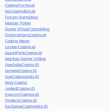
CasinoForms.id
MyCasinoBon.id
Forum Gambling
Master Poker
Dunia Virtual Gambling
FireScattersCasino.id
Casino News
LockerCasino.id
laurelParkCasino.id
Markas Game Online
LiveGalaCasino.ID
LionessCasino.ID
LiveCasinoLinks.ID
King Casino
JadedCasino.ID
EyeconCasinos.ID
FindersCasino.ID
ExclusiveCasinoHire.ID