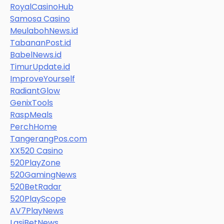
RoyalCasinoHub
Samosa Casino
MeulabohNews.id
TabananPost.id
BabelNews.id
TimurUpdate.id
ImproveYourself
RadiantGlow
GenixTools
RaspMeals
PerchHome
TangerangPos.com
XX520 Casino
520PlayZone
520GamingNews
520BetRadar
520PlayScope
AV7PlayNews
LasiBetNews