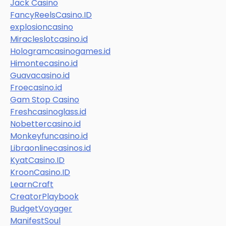
Jack Casino
FancyReelsCasino.ID
explosioncasino
Miracleslotcasino.id
Hologramcasinogames.id
Himontecasino.id
Guavacasino.id
Froecasino.id
Gam Stop Casino
Freshcasinoglass.id
Nobettercasino.id
Monkeyfuncasino.id
Libraonlinecasinos.id
KyatCasino.ID
KroonCasino.ID
LearnCraft
CreatorPlaybook
BudgetVoyager
ManifestSoul