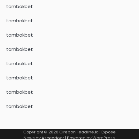
tambakbet
tambakbet
tambakbet
tambakbet
tambakbet
tambakbet
tambakbet
tambakbet
Copyright © 2026
CirebonHeadline.id
| Expose
News by
Ascendoor
| Powered by
WordPress
.