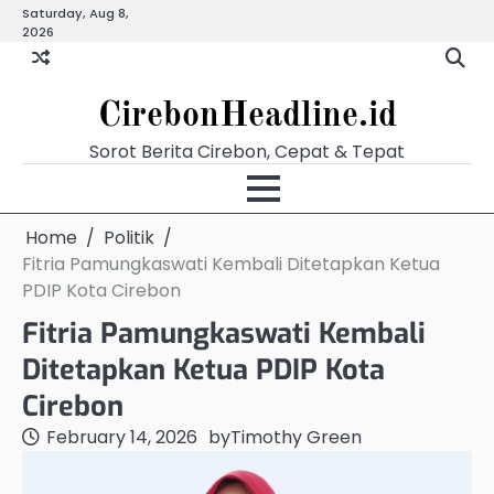
Skip
Saturday, Aug 8,
Beranda
Budaya
Ekonomi
Hukum
Kabar
Kuliner
Pariwisata
Pemerintahan
Pendidikan
Politik
Video
2026
to
Terkini
content
CirebonHeadline.id
Sorot Berita Cirebon, Cepat & Tepat
Home
Politik
Fitria Pamungkaswati Kembali Ditetapkan Ketua
PDIP Kota Cirebon
Fitria Pamungkaswati Kembali
Ditetapkan Ketua PDIP Kota
Cirebon
February 14, 2026
by
Timothy Green