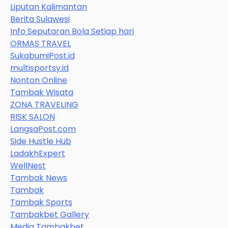
Liputan Kalimantan
Berita Sulawesi
Info Seputaran Bola Setiap hari
ORMAS TRAVEL
SukabumiPost.id
multisportsy.id
Nonton Online
Tambak Wisata
ZONA TRAVELING
RISK SALON
LangsaPost.com
Side Hustle Hub
LadakhExpert
WellNest
Tambak News
Tambak
Tambak Sports
Tambakbet Gallery
Media Tambakbet