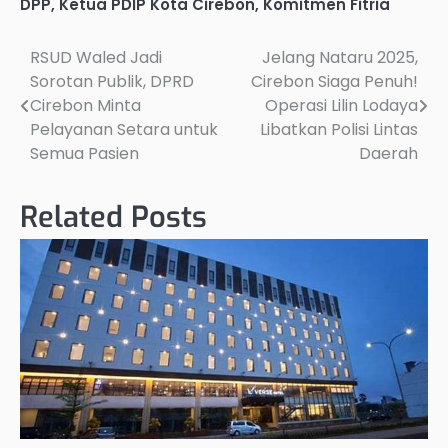
DPP
,
Ketua PDIP Kota Cirebon
,
Komitmen Fitria
RSUD Waled Jadi
Jelang Nataru 2025,
Post
Sorotan Publik, DPRD
Cirebon Siaga Penuh!
navigation
Cirebon Minta
Operasi Lilin Lodaya
Pelayanan Setara untuk
Libatkan Polisi Lintas
Semua Pasien
Daerah
Related Posts