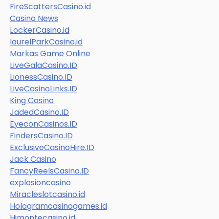
FireScattersCasino.id
Casino News
LockerCasino.id
laurelParkCasino.id
Markas Game Online
LiveGalaCasino.ID
LionessCasino.ID
LiveCasinoLinks.ID
King Casino
JadedCasino.ID
EyeconCasinos.ID
FindersCasino.ID
ExclusiveCasinoHire.ID
Jack Casino
FancyReelsCasino.ID
explosioncasino
Miracleslotcasino.id
Hologramcasinogames.id
Himontecasino.id