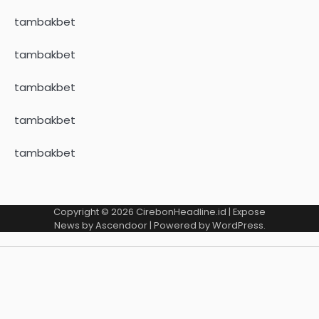
tambakbet
tambakbet
tambakbet
tambakbet
tambakbet
Copyright © 2026
CirebonHeadline.id
| Expose
News by
Ascendoor
| Powered by
WordPress
.