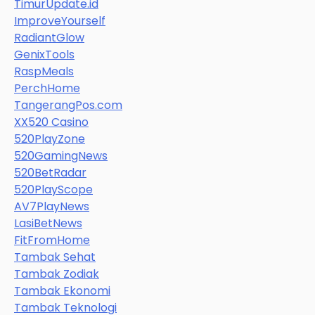
TimurUpdate.id
ImproveYourself
RadiantGlow
GenixTools
RaspMeals
PerchHome
TangerangPos.com
XX520 Casino
520PlayZone
520GamingNews
520BetRadar
520PlayScope
AV7PlayNews
LasiBetNews
FitFromHome
Tambak Sehat
Tambak Zodiak
Tambak Ekonomi
Tambak Teknologi