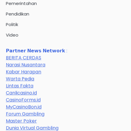
Pemerintahan
Pendidikan
Politik
Video
𝗣𝗮𝗿𝘁𝗻𝗲𝗿 𝗡𝗲𝘄𝘀 𝗡𝗲𝘁𝘄𝗼𝗿𝗸 :
BERITA CERDAS
Narasi Nusantara
Kabar Harapan
Warta Pedia
Lintas Fakta
Canlicasino.id
CasinoForms.id
MyCasinoBon.id
Forum Gambling
Master Poker
Dunia Virtual Gambling