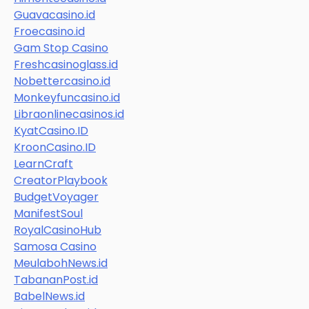
Guavacasino.id
Froecasino.id
Gam Stop Casino
Freshcasinoglass.id
Nobettercasino.id
Monkeyfuncasino.id
Libraonlinecasinos.id
KyatCasino.ID
KroonCasino.ID
LearnCraft
CreatorPlaybook
BudgetVoyager
ManifestSoul
RoyalCasinoHub
Samosa Casino
MeulabohNews.id
TabananPost.id
BabelNews.id