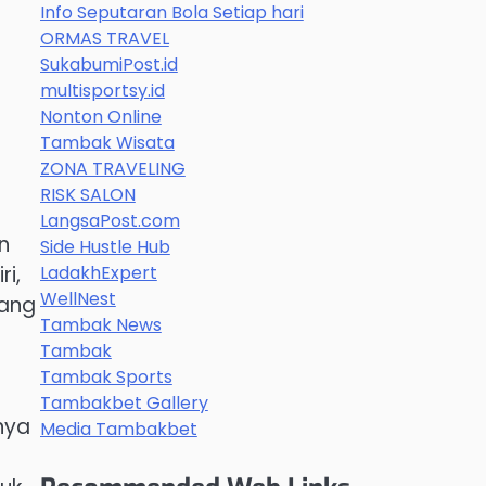
Info Seputaran Bola Setiap hari
ORMAS TRAVEL
SukabumiPost.id
multisportsy.id
Nonton Online
Tambak Wisata
ZONA TRAVELING
RISK SALON
LangsaPost.com
n
Side Hustle Hub
i,
LadakhExpert
WellNest
yang
Tambak News
Tambak
Tambak Sports
Tambakbet Gallery
nya
Media Tambakbet