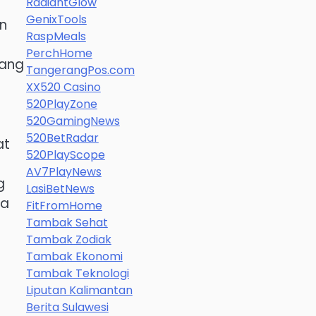
RadiantGlow
GenixTools
n
RaspMeals
PerchHome
yang
TangerangPos.com
h
XX520 Casino
520PlayZone
520GamingNews
520BetRadar
at
520PlayScope
AV7PlayNews
g
LasiBetNews
ya
FitFromHome
Tambak Sehat
Tambak Zodiak
Tambak Ekonomi
Tambak Teknologi
Liputan Kalimantan
Berita Sulawesi