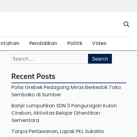
Beranda
Budaya
Ekonomi
Hukum
Kabar
Kuliner
Pariwisata
Pemerintahan
Pendidikan
Politik
Vide
Terkini
intahan
Pendidikan
Politik
Video
Search
for:
Recent Posts
Polisi Grebek Pedagang Miras Berkedok Toko
Sembako di Sumber
Banjir Lumpuhkan SDN 3 Panguragan Kulon
Cirebon, Aktivitas Belajar Dihentikan
Sementara
Tanpa Perlawanan, Lapak PKL Sukalila