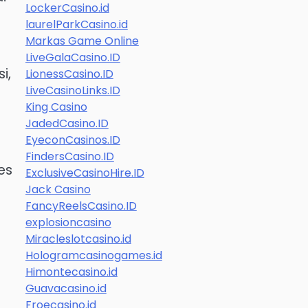
LockerCasino.id
laurelParkCasino.id
Markas Game Online
LiveGalaCasino.ID
i,
LionessCasino.ID
LiveCasinoLinks.ID
King Casino
JadedCasino.ID
EyeconCasinos.ID
FindersCasino.ID
es
ExclusiveCasinoHire.ID
Jack Casino
FancyReelsCasino.ID
explosioncasino
Miracleslotcasino.id
Hologramcasinogames.id
Himontecasino.id
t
Guavacasino.id
Froecasino.id