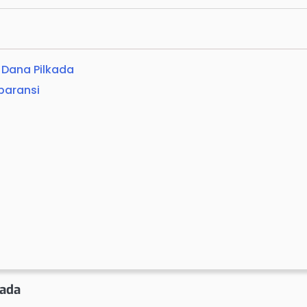
 Dana Pilkada
paransi
kada