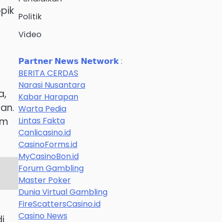
pik
Politik
Video
𝗣𝗮𝗿𝘁𝗻𝗲𝗿 𝗡𝗲𝘄𝘀 𝗡𝗲𝘁𝘄𝗼𝗿𝗸 :
BERITA CERDAS
Narasi Nusantara
a,
Kabar Harapan
an.
Warta Pedia
Lintas Fakta
am
Canlicasino.id
CasinoForms.id
MyCasinoBon.id
Forum Gambling
Master Poker
Dunia Virtual Gambling
FireScattersCasino.id
Casino News
i