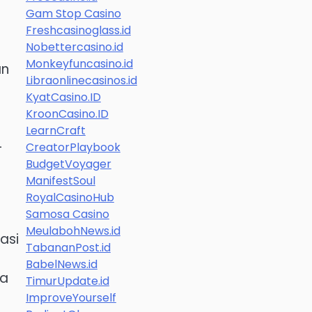
Gam Stop Casino
Freshcasinoglass.id
Nobettercasino.id
Monkeyfuncasino.id
an
Libraonlinecasinos.id
KyatCasino.ID
KroonCasino.ID
LearnCraft
-
CreatorPlaybook
BudgetVoyager
ManifestSoul
RoyalCasinoHub
Samosa Casino
MeulabohNews.id
asi
TabananPost.id
BabelNews.id
ga
TimurUpdate.id
ImproveYourself