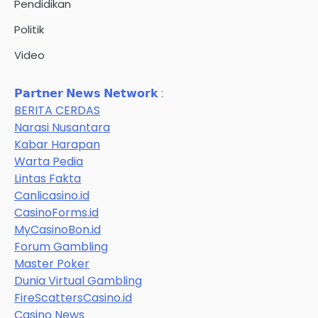
Pendidikan
Politik
Video
𝗣𝗮𝗿𝘁𝗻𝗲𝗿 𝗡𝗲𝘄𝘀 𝗡𝗲𝘁𝘄𝗼𝗿𝗸 :
BERITA CERDAS
Narasi Nusantara
Kabar Harapan
Warta Pedia
Lintas Fakta
Canlicasino.id
CasinoForms.id
MyCasinoBon.id
Forum Gambling
Master Poker
Dunia Virtual Gambling
FireScattersCasino.id
Casino News