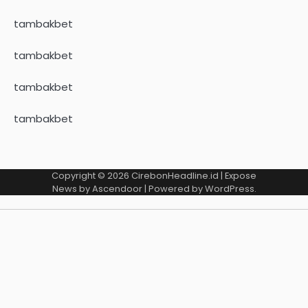
tambakbet
tambakbet
tambakbet
tambakbet
Copyright © 2026
CirebonHeadline.id
| Expose
News by
Ascendoor
| Powered by
WordPress
.