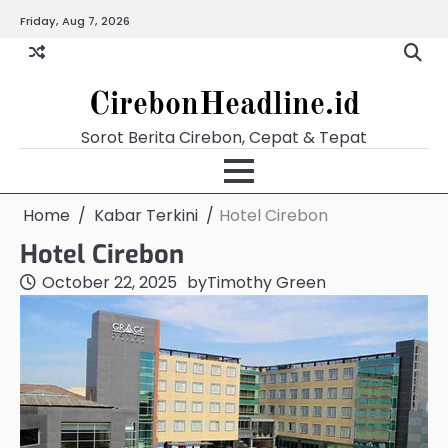
Skip
Friday, Aug 7, 2026
Beranda
Budaya
Ekonomi
Hukum
Kabar
Kuliner
Pariwisata
Pemerintahan
Pendidikan
Politik
Video
to
Terkini
content
CirebonHeadline.id
Sorot Berita Cirebon, Cepat & Tepat
Home
Kabar Terkini
Hotel Cirebon
Hotel Cirebon
October 22, 2025
by
Timothy Green