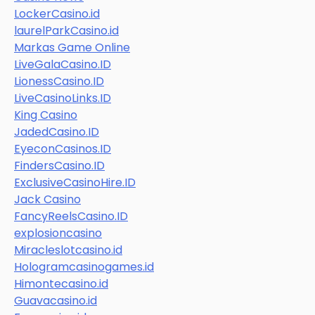
LockerCasino.id
laurelParkCasino.id
Markas Game Online
LiveGalaCasino.ID
LionessCasino.ID
LiveCasinoLinks.ID
King Casino
JadedCasino.ID
EyeconCasinos.ID
FindersCasino.ID
ExclusiveCasinoHire.ID
Jack Casino
FancyReelsCasino.ID
explosioncasino
Miracleslotcasino.id
Hologramcasinogames.id
Himontecasino.id
Guavacasino.id