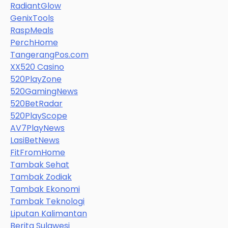
RadiantGlow
GenixTools
RaspMeals
PerchHome
TangerangPos.com
XX520 Casino
520PlayZone
520GamingNews
520BetRadar
520PlayScope
AV7PlayNews
LasiBetNews
FitFromHome
Tambak Sehat
Tambak Zodiak
Tambak Ekonomi
Tambak Teknologi
Liputan Kalimantan
Berita Sulawesi