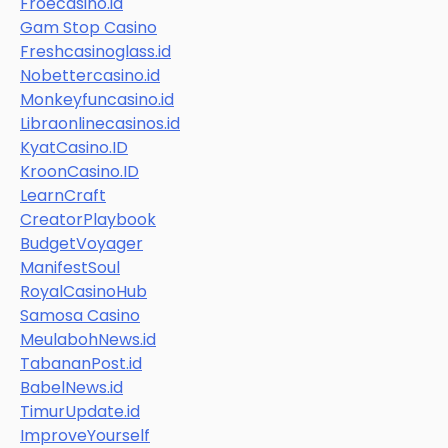
Froecasino.id
Gam Stop Casino
Freshcasinoglass.id
Nobettercasino.id
Monkeyfuncasino.id
Libraonlinecasinos.id
KyatCasino.ID
KroonCasino.ID
LearnCraft
CreatorPlaybook
BudgetVoyager
ManifestSoul
RoyalCasinoHub
Samosa Casino
MeulabohNews.id
TabananPost.id
BabelNews.id
TimurUpdate.id
ImproveYourself