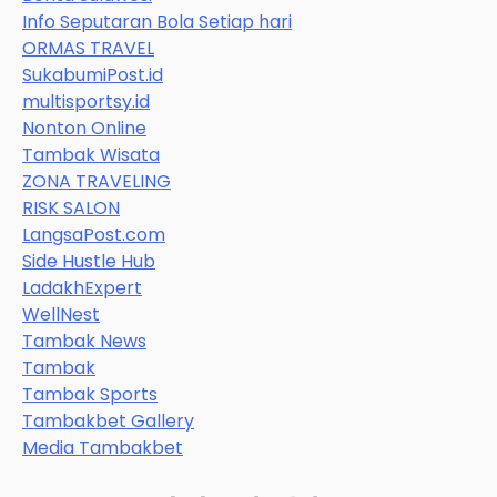
Info Seputaran Bola Setiap hari
ORMAS TRAVEL
SukabumiPost.id
multisportsy.id
Nonton Online
Tambak Wisata
ZONA TRAVELING
RISK SALON
LangsaPost.com
Side Hustle Hub
LadakhExpert
WellNest
Tambak News
Tambak
Tambak Sports
Tambakbet Gallery
Media Tambakbet