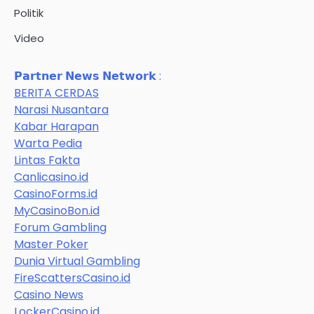
Politik
Video
𝗣𝗮𝗿𝘁𝗻𝗲𝗿 𝗡𝗲𝘄𝘀 𝗡𝗲𝘁𝘄𝗼𝗿𝗸 :
BERITA CERDAS
Narasi Nusantara
Kabar Harapan
Warta Pedia
Lintas Fakta
Canlicasino.id
CasinoForms.id
MyCasinoBon.id
Forum Gambling
Master Poker
Dunia Virtual Gambling
FireScattersCasino.id
Casino News
LockerCasino.id