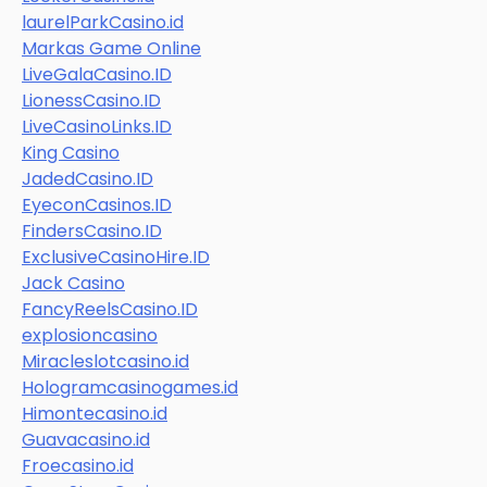
laurelParkCasino.id
Markas Game Online
LiveGalaCasino.ID
LionessCasino.ID
LiveCasinoLinks.ID
King Casino
JadedCasino.ID
EyeconCasinos.ID
FindersCasino.ID
ExclusiveCasinoHire.ID
Jack Casino
FancyReelsCasino.ID
explosioncasino
Miracleslotcasino.id
Hologramcasinogames.id
Himontecasino.id
Guavacasino.id
Froecasino.id