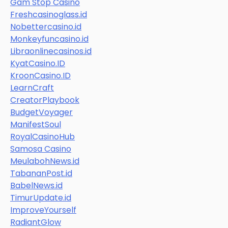
Gam Stop Casino
Freshcasinoglass.id
Nobettercasino.id
Monkeyfuncasino.id
Libraonlinecasinos.id
KyatCasino.ID
KroonCasino.ID
LearnCraft
CreatorPlaybook
BudgetVoyager
ManifestSoul
RoyalCasinoHub
Samosa Casino
MeulabohNews.id
TabananPost.id
BabelNews.id
TimurUpdate.id
ImproveYourself
RadiantGlow