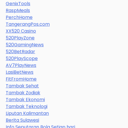
GenixTools
RaspMeals
PerchHome
TangerangPos.com
XX520 Casino
520PlayZone
520GamingNews
520BetRadar
520PlayScope
AV7PlayNews
LasiBetNews
FitFromHome
Tambak Sehat
Tambak Zodiak
Tambak Ekonomi
Tambak Teknologi
Liputan Kalimantan
Berita Sulawesi
Info Seputaran Bola Setiap hari