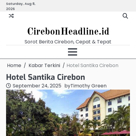
Skip
Saturday, Aug 8,
Beranda
Budaya
Ekonomi
Hukum
Kabar
Kuliner
Pariwisata
Pemerintahan
Pendidikan
Politik
Video
2026
to
Terkini
content
CirebonHeadline.id
Sorot Berita Cirebon, Cepat & Tepat
Home
Kabar Terkini
Hotel Santika Cirebon
Hotel Santika Cirebon
September 24, 2025
by
Timothy Green