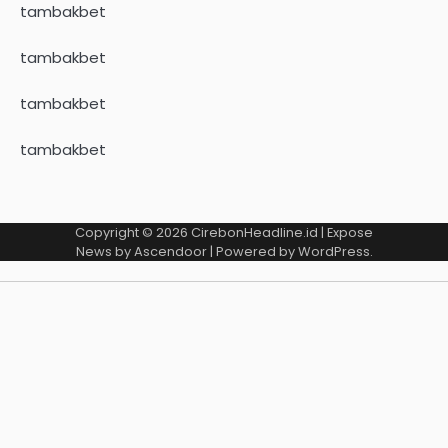
tambakbet
tambakbet
tambakbet
tambakbet
Copyright © 2026
CirebonHeadline.id
| Expose
News by
Ascendoor
| Powered by
WordPress
.