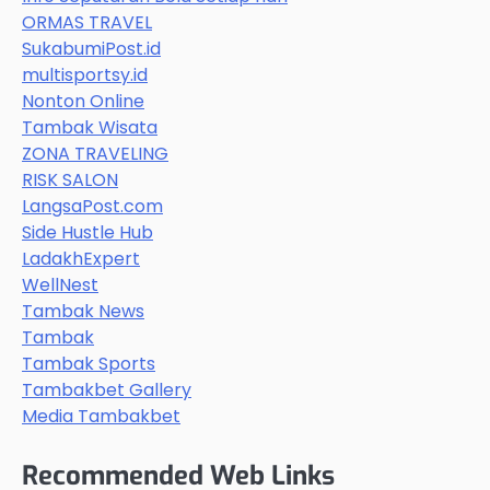
ORMAS TRAVEL
SukabumiPost.id
multisportsy.id
Nonton Online
Tambak Wisata
ZONA TRAVELING
RISK SALON
LangsaPost.com
Side Hustle Hub
LadakhExpert
WellNest
Tambak News
Tambak
Tambak Sports
Tambakbet Gallery
Media Tambakbet
Recommended Web Links