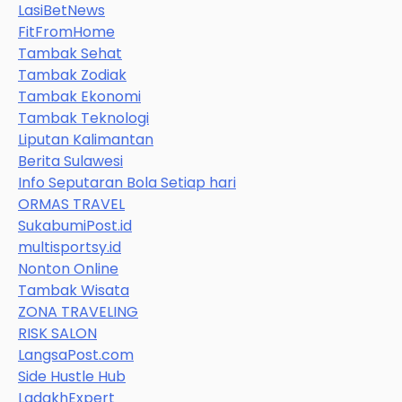
LasiBetNews
FitFromHome
Tambak Sehat
Tambak Zodiak
Tambak Ekonomi
Tambak Teknologi
Liputan Kalimantan
Berita Sulawesi
Info Seputaran Bola Setiap hari
ORMAS TRAVEL
SukabumiPost.id
multisportsy.id
Nonton Online
Tambak Wisata
ZONA TRAVELING
RISK SALON
LangsaPost.com
Side Hustle Hub
LadakhExpert