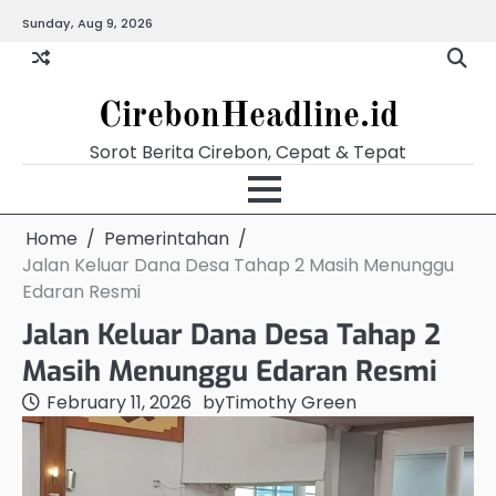
Skip
Sunday, Aug 9, 2026
Beranda
Budaya
Ekonomi
Hukum
Kabar
Kuliner
Pariwisata
Pemerintahan
Pendidikan
Politik
Video
to
Terkini
content
CirebonHeadline.id
Sorot Berita Cirebon, Cepat & Tepat
Home
Pemerintahan
Jalan Keluar Dana Desa Tahap 2 Masih Menunggu
Edaran Resmi
Jalan Keluar Dana Desa Tahap 2
Masih Menunggu Edaran Resmi
February 11, 2026
by
Timothy Green