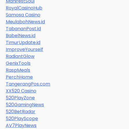
ManifestSoul
RoyalCasinoHub
Samosa Casino
MeulabohNews.id
TabananPost.id
BabelNews.id
TimurUpdate.id
ImproveYourself
RadiantGlow
GenixTools
RaspMeals
PerchHome
TangerangPos.com
XX520 Casino
520PlayZone
520GamingNews
520BetRadar
520PlayScope
AV7PlayNews