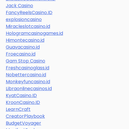
Jack Casino
FancyReelsCasino.ID
explosioncasino
Miracleslotcasino.id
Hologramcasinogames.id
Himontecasino.id
Guavacasino.id
Froecasino.id
Gam Stop Casino
Freshcasinoglass.id
Nobettercasino.id
Monkeyfuncasino.id
Libraonlinecasinos.id
KyatCasino.ID
KroonCasino.ID
LearnCraft
CreatorPlaybook
BudgetVoyager