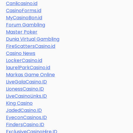
Canlicasino.id
CasinoForms.id
MyCasinoBon.id
Forum Gambling
Master Poker
Dunia Virtual Gambling
FireScattersCasino.id
Casino News
LockerCasino.id
laurelParkCasino.id
Markas Game Online
LiveGalaCasino.ID
LionessCasino.ID
LiveCasinoLinks.ID
King Casino
JadedCasino.ID
EyeconCasinos.ID
FindersCasino.ID
ExclusiveCasinoHire.ID