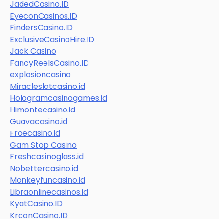
JadedCasino.ID
EyeconCasinos.ID
FindersCasino.ID
ExclusiveCasinoHire.ID
Jack Casino
FancyReelsCasino.ID
explosioncasino
Miracleslotcasino.id
Hologramcasinogames.id
Himontecasino.id
Guavacasino.id
Froecasino.id
Gam Stop Casino
Freshcasinoglass.id
Nobettercasino.id
Monkeyfuncasino.id
Libraonlinecasinos.id
KyatCasino.ID
KroonCasino.ID