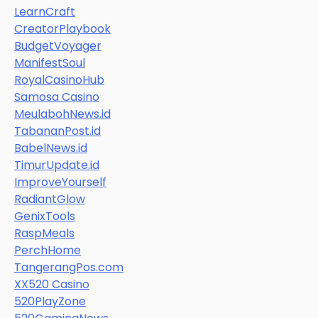
LearnCraft
CreatorPlaybook
BudgetVoyager
ManifestSoul
RoyalCasinoHub
Samosa Casino
MeulabohNews.id
TabananPost.id
BabelNews.id
TimurUpdate.id
ImproveYourself
RadiantGlow
GenixTools
RaspMeals
PerchHome
TangerangPos.com
XX520 Casino
520PlayZone