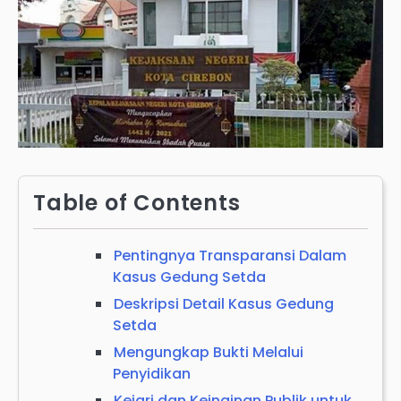
Table of Contents
Pentingnya Transparansi Dalam
Kasus Gedung Setda
Deskripsi Detail Kasus Gedung
Setda
Mengungkap Bukti Melalui
Penyidikan
Kejari dan Keinginan Publik untuk