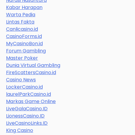
Narasi Nusantara
Kabar Harapan
Warta Pedia
Lintas Fakta
Canlicasino.id
CasinoForms.id
MyCasinoBon.id
Forum Gambling
Master Poker
Dunia Virtual Gambling
FireScattersCasino.id
Casino News
LockerCasino.id
laurelParkCasino.id
Markas Game Online
LiveGalaCasino.ID
LionessCasino.ID
LiveCasinoLinks.ID
King Casino