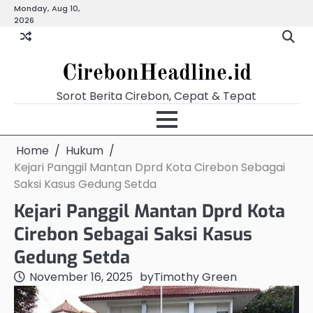
Skip
Monday, Aug 10,
Beranda
Budaya
Ekonomi
Hukum
Kabar
Kuliner
Pariwisata
Pemerintahan
Pendidikan
Politik
Video
2026
to
Terkini
content
CirebonHeadline.id
Sorot Berita Cirebon, Cepat & Tepat
Home
Hukum
Kejari Panggil Mantan Dprd Kota Cirebon Sebagai
Saksi Kasus Gedung Setda
Kejari Panggil Mantan Dprd Kota
Cirebon Sebagai Saksi Kasus
Gedung Setda
November 16, 2025
by
Timothy Green