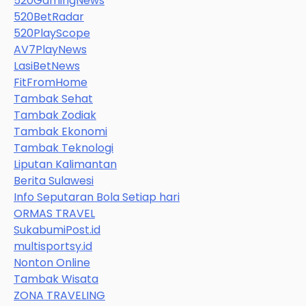
520GamingNews
520BetRadar
520PlayScope
AV7PlayNews
LasiBetNews
FitFromHome
Tambak Sehat
Tambak Zodiak
Tambak Ekonomi
Tambak Teknologi
Liputan Kalimantan
Berita Sulawesi
Info Seputaran Bola Setiap hari
ORMAS TRAVEL
SukabumiPost.id
multisportsy.id
Nonton Online
Tambak Wisata
ZONA TRAVELING