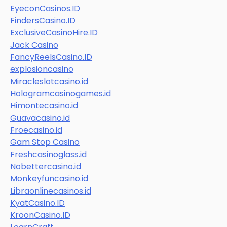
EyeconCasinos.ID
FindersCasino.ID
ExclusiveCasinoHire.ID
Jack Casino
FancyReelsCasino.ID
explosioncasino
Miracleslotcasino.id
Hologramcasinogames.id
Himontecasino.id
Guavacasino.id
Froecasino.id
Gam Stop Casino
Freshcasinoglass.id
Nobettercasino.id
Monkeyfuncasino.id
Libraonlinecasinos.id
KyatCasino.ID
KroonCasino.ID