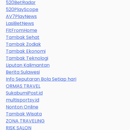
520BetRadar
520PlayScope
AV7PlayNews
LasiBetNews
FitFromHome
Tambak Sehat
Tambak Zodiak
Tambak Ekonomi
Tambak Teknologi
Liputan Kalimantan
Berita Sulawesi
Info Seputaran Bola Setiap hari
ORMAS TRAVEL
SukabumiPost.id
multisportsy.id
Nonton Online
Tambak Wisata
ZONA TRAVELING
RISK SALON