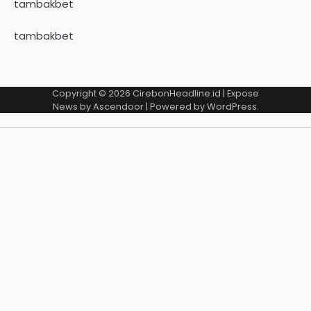
tambakbet
tambakbet
Copyright © 2026
CirebonHeadline.id
| Expose
News by
Ascendoor
| Powered by
WordPress
.