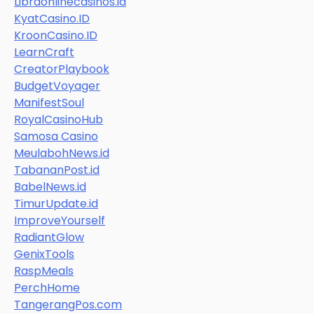
Libraonlinecasinos.id
KyatCasino.ID
KroonCasino.ID
LearnCraft
CreatorPlaybook
BudgetVoyager
ManifestSoul
RoyalCasinoHub
Samosa Casino
MeulabohNews.id
TabananPost.id
BabelNews.id
TimurUpdate.id
ImproveYourself
RadiantGlow
GenixTools
RaspMeals
PerchHome
TangerangPos.com