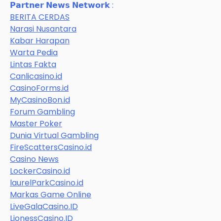
𝗣𝗮𝗿𝘁𝗻𝗲𝗿 𝗡𝗲𝘄𝘀 𝗡𝗲𝘁𝘄𝗼𝗿𝗸 :
BERITA CERDAS
Narasi Nusantara
Kabar Harapan
Warta Pedia
Lintas Fakta
Canlicasino.id
CasinoForms.id
MyCasinoBon.id
Forum Gambling
Master Poker
Dunia Virtual Gambling
FireScattersCasino.id
Casino News
LockerCasino.id
laurelParkCasino.id
Markas Game Online
LiveGalaCasino.ID
LionessCasino.ID