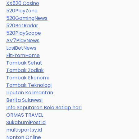
XX520 Casino
520PlayZone
520GamingNews
520BetRadar
520PlayScope
AV7PlayNews
LasiBetNews
FitFromHome
Tambak Sehat
Tambak Zodiak
Tambak Ekonomi
Tambak Teknologi
Liputan Kalimantan
Berita Sulawesi
Info Seputaran Bola Setiap hari
ORMAS TRAVEL
SukabumiPost.id
multisportsy.id
Nonton Online