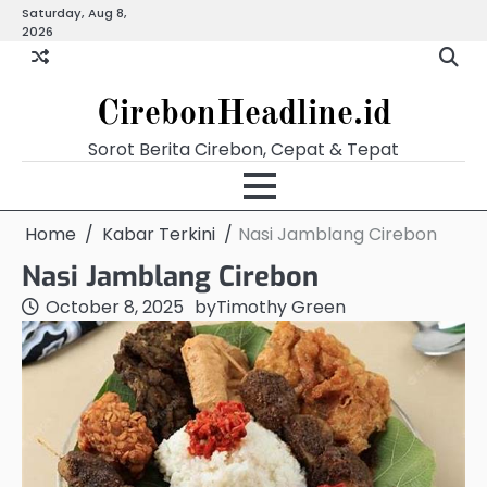
Skip
Saturday, Aug 8,
Beranda
Budaya
Ekonomi
Hukum
Kabar
Kuliner
Pariwisata
Pemerintahan
Pendidikan
Politik
Video
2026
to
Terkini
content
CirebonHeadline.id
Sorot Berita Cirebon, Cepat & Tepat
Home
Kabar Terkini
Nasi Jamblang Cirebon
Nasi Jamblang Cirebon
October 8, 2025
by
Timothy Green