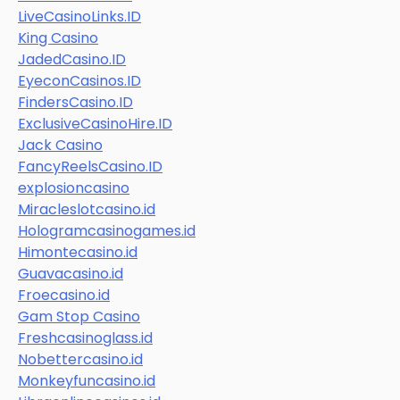
LiveCasinoLinks.ID
King Casino
JadedCasino.ID
EyeconCasinos.ID
FindersCasino.ID
ExclusiveCasinoHire.ID
Jack Casino
FancyReelsCasino.ID
explosioncasino
Miracleslotcasino.id
Hologramcasinogames.id
Himontecasino.id
Guavacasino.id
Froecasino.id
Gam Stop Casino
Freshcasinoglass.id
Nobettercasino.id
Monkeyfuncasino.id