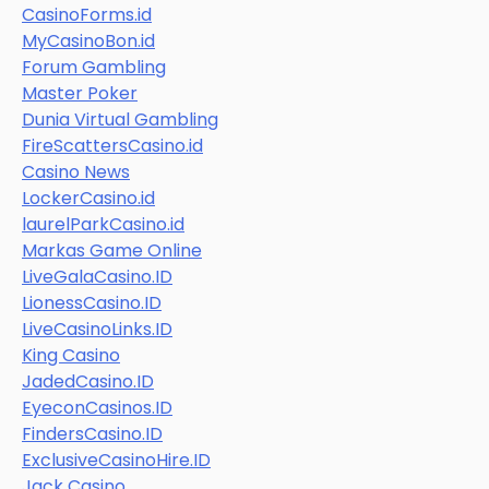
CasinoForms.id
MyCasinoBon.id
Forum Gambling
Master Poker
Dunia Virtual Gambling
FireScattersCasino.id
Casino News
LockerCasino.id
laurelParkCasino.id
Markas Game Online
LiveGalaCasino.ID
LionessCasino.ID
LiveCasinoLinks.ID
King Casino
JadedCasino.ID
EyeconCasinos.ID
FindersCasino.ID
ExclusiveCasinoHire.ID
Jack Casino