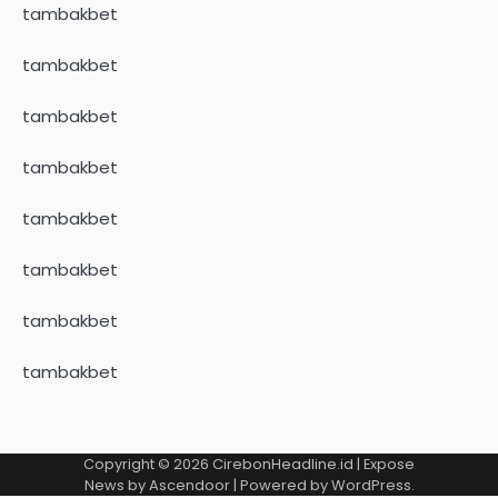
tambakbet
tambakbet
tambakbet
tambakbet
tambakbet
tambakbet
tambakbet
tambakbet
Copyright © 2026
CirebonHeadline.id
| Expose
News by
Ascendoor
| Powered by
WordPress
.