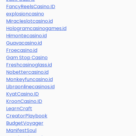
FancyReelsCasino.ID
explosioncasino
Miracleslotcasino.id
Hologramcasinogames.id
Himontecasino.id
Guavacasino.id
Froecasino.id
Gam Stop Casino
Freshcasinoglass.id
Nobettercasino.id
Monkeyfuncasino.id
Libraonlinecasinos.id
KyatCasino.ID
KroonCasino.ID
LearnCraft
CreatorPlaybook
BudgetVoyager
ManifestSoul