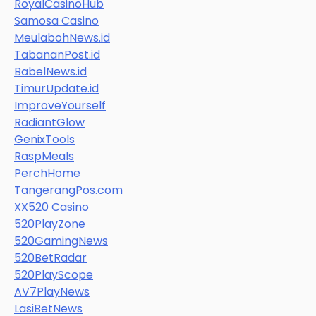
RoyalCasinoHub
Samosa Casino
MeulabohNews.id
TabananPost.id
BabelNews.id
TimurUpdate.id
ImproveYourself
RadiantGlow
GenixTools
RaspMeals
PerchHome
TangerangPos.com
XX520 Casino
520PlayZone
520GamingNews
520BetRadar
520PlayScope
AV7PlayNews
LasiBetNews