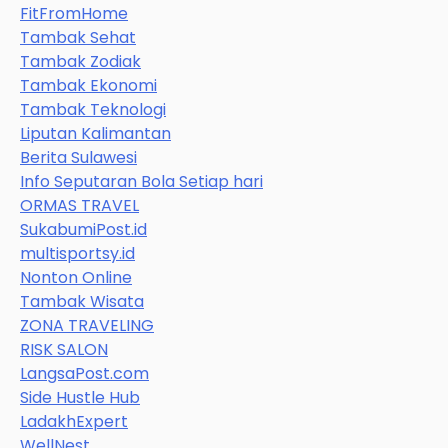
FitFromHome
Tambak Sehat
Tambak Zodiak
Tambak Ekonomi
Tambak Teknologi
Liputan Kalimantan
Berita Sulawesi
Info Seputaran Bola Setiap hari
ORMAS TRAVEL
SukabumiPost.id
multisportsy.id
Nonton Online
Tambak Wisata
ZONA TRAVELING
RISK SALON
LangsaPost.com
Side Hustle Hub
LadakhExpert
WellNest