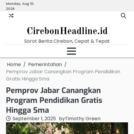
Skip
Monday, Aug 10,
Beranda
Budaya
Ekonomi
Hukum
Kabar
Kuliner
Pariwisata
Pemerintahan
Pendidikan
Politik
Video
2026
to
Terkini
content
CirebonHeadline.id
Sorot Berita Cirebon, Cepat & Tepat
Home
Pemerintahan
Pemprov Jabar Canangkan Program Pendidikan
Gratis Hingga Sma
Pemprov Jabar Canangkan
Program Pendidikan Gratis
Hingga Sma
September 1, 2025
by
Timothy Green