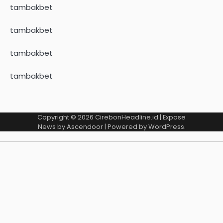
tambakbet
tambakbet
tambakbet
tambakbet
Copyright © 2026
CirebonHeadline.id
| Expose
News by
Ascendoor
| Powered by
WordPress
.