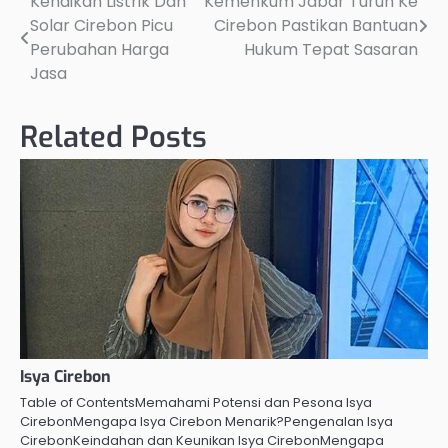
Kenaikan Listrik Dan
Kemenkum Jabar Turun Ke
Post
Solar Cirebon Picu
Cirebon Pastikan Bantuan
navigation
Perubahan Harga
Hukum Tepat Sasaran
Jasa
Related Posts
Isya Cirebon
Table of ContentsMemahami Potensi dan Pesona Isya
CirebonMengapa Isya Cirebon Menarik?Pengenalan Isya
CirebonKeindahan dan Keunikan Isya CirebonMengapa