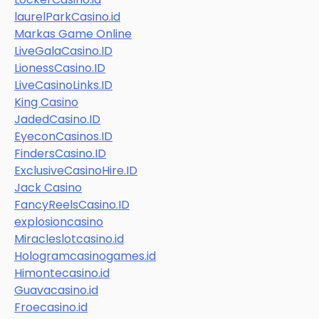
laurelParkCasino.id
Markas Game Online
LiveGalaCasino.ID
LionessCasino.ID
LiveCasinoLinks.ID
King Casino
JadedCasino.ID
EyeconCasinos.ID
FindersCasino.ID
ExclusiveCasinoHire.ID
Jack Casino
FancyReelsCasino.ID
explosioncasino
Miracleslotcasino.id
Hologramcasinogames.id
Himontecasino.id
Guavacasino.id
Froecasino.id