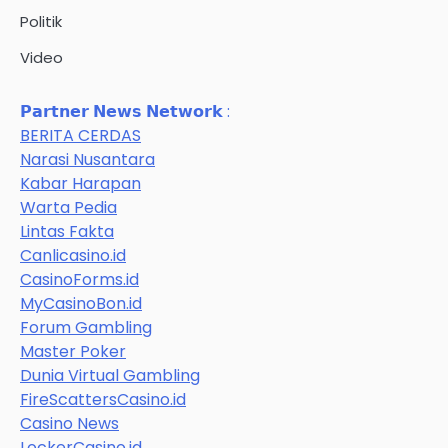
Politik
Video
𝗣𝗮𝗿𝘁𝗻𝗲𝗿 𝗡𝗲𝘄𝘀 𝗡𝗲𝘁𝘄𝗼𝗿𝗸 :
BERITA CERDAS
Narasi Nusantara
Kabar Harapan
Warta Pedia
Lintas Fakta
Canlicasino.id
CasinoForms.id
MyCasinoBon.id
Forum Gambling
Master Poker
Dunia Virtual Gambling
FireScattersCasino.id
Casino News
LockerCasino.id