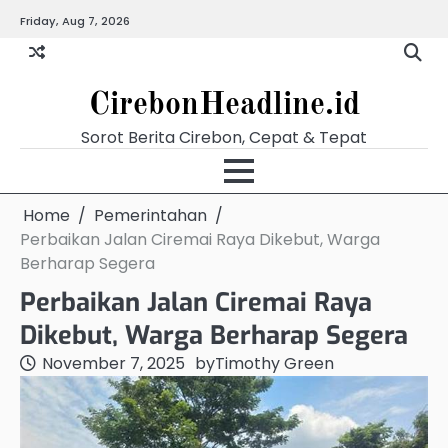
Skip
Friday, Aug 7, 2026
Beranda
Budaya
Ekonomi
Hukum
Kabar
Kuliner
Pariwisata
Pemerintahan
Pendidikan
Politik
Video
to
Terkini
content
CirebonHeadline.id
Sorot Berita Cirebon, Cepat & Tepat
Home
Pemerintahan
Perbaikan Jalan Ciremai Raya Dikebut, Warga
Berharap Segera
Perbaikan Jalan Ciremai Raya
Dikebut, Warga Berharap Segera
November 7, 2025
by
Timothy Green