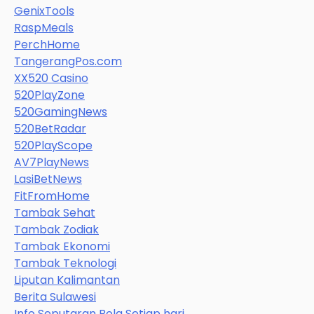
GenixTools
RaspMeals
PerchHome
TangerangPos.com
XX520 Casino
520PlayZone
520GamingNews
520BetRadar
520PlayScope
AV7PlayNews
LasiBetNews
FitFromHome
Tambak Sehat
Tambak Zodiak
Tambak Ekonomi
Tambak Teknologi
Liputan Kalimantan
Berita Sulawesi
Info Seputaran Bola Setiap hari