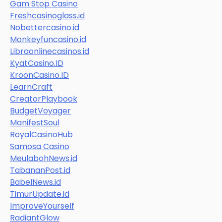
Gam Stop Casino
Freshcasinoglass.id
Nobettercasino.id
Monkeyfuncasino.id
Libraonlinecasinos.id
KyatCasino.ID
KroonCasino.ID
LearnCraft
CreatorPlaybook
BudgetVoyager
ManifestSoul
RoyalCasinoHub
Samosa Casino
MeulabohNews.id
TabananPost.id
BabelNews.id
TimurUpdate.id
ImproveYourself
RadiantGlow