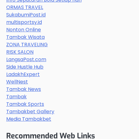
ORMAS TRAVEL
SukabumiPost.id
multisportsy.id
Nonton Online
Tambak Wisata
ZONA TRAVELING
RISK SALON
LangsaPost.com
Side Hustle Hub
LadakhExpert
WellNest
Tambak News
Tambak
Tambak Sports
Tambakbet Gallery
Media Tambakbet
Recommended Web Links