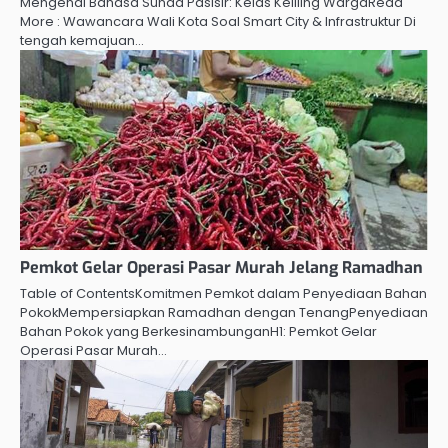
Mengenal Bahasa Sunda Pasisir: Kelas Keliling WargaRead
More : Wawancara Wali Kota Soal Smart City & Infrastruktur Di
tengah kemajuan…
Pemkot Gelar Operasi Pasar Murah Jelang Ramadhan
Table of ContentsKomitmen Pemkot dalam Penyediaan Bahan
PokokMempersiapkan Ramadhan dengan TenangPenyediaan
Bahan Pokok yang BerkesinambunganH1: Pemkot Gelar
Operasi Pasar Murah…