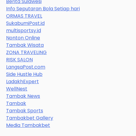
Berita Sulawesi
Info Seputaran Bola Setiap hari
ORMAS TRAVEL
SukabumiPost.id
multisportsy.id
Nonton Online
Tambak Wisata
ZONA TRAVELING
RISK SALON
LangsaPost.com
Side Hustle Hub
LadakhExpert
WellNest
Tambak News
Tambak
Tambak Sports
Tambakbet Gallery
Media Tambakbet