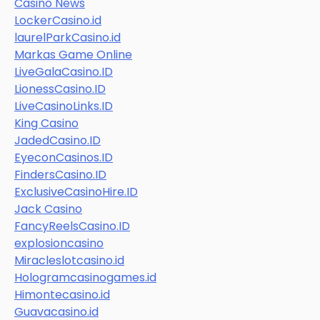
Casino News
LockerCasino.id
laurelParkCasino.id
Markas Game Online
LiveGalaCasino.ID
LionessCasino.ID
LiveCasinoLinks.ID
King Casino
JadedCasino.ID
EyeconCasinos.ID
FindersCasino.ID
ExclusiveCasinoHire.ID
Jack Casino
FancyReelsCasino.ID
explosioncasino
Miracleslotcasino.id
Hologramcasinogames.id
Himontecasino.id
Guavacasino.id