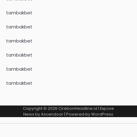
tambakbet
tambakbet
tambakbet
tambakbet
tambakbet
tambakbet
Copyright © 2026
CirebonHeadline.id
| Expose
News by
Ascendoor
| Powered by
WordPress
.