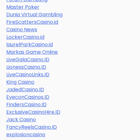
Master Poker
Dunia Virtual Gambling
FireScattersCasino.id
Casino News
LockerCasino.id
laurelParkCasino.id
Markas Game Online
LiveGalaCasino.ID
LionessCasino.ID
LiveCasinoLinks.ID
King Casino
JadedCasino.ID
EyeconCasinos.ID
FindersCasino.ID
ExclusiveCasinoHire.ID
Jack Casino
FancyReelsCasino.ID
explosioncasino