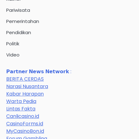
Pariwisata
Pemerintahan
Pendidikan
Politik
Video
𝗣𝗮𝗿𝘁𝗻𝗲𝗿 𝗡𝗲𝘄𝘀 𝗡𝗲𝘁𝘄𝗼𝗿𝗸 :
BERITA CERDAS
Narasi Nusantara
Kabar Harapan
Warta Pedia
Lintas Fakta
Canlicasino.id
CasinoForms.id
MyCasinoBon.id
Forum Gambling