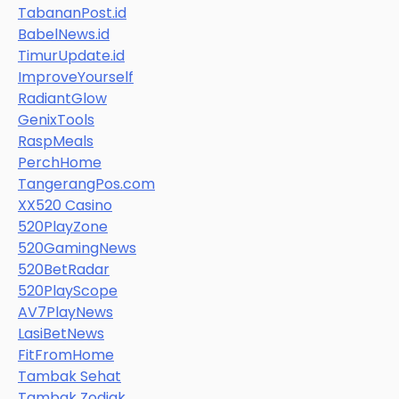
TabananPost.id
BabelNews.id
TimurUpdate.id
ImproveYourself
RadiantGlow
GenixTools
RaspMeals
PerchHome
TangerangPos.com
XX520 Casino
520PlayZone
520GamingNews
520BetRadar
520PlayScope
AV7PlayNews
LasiBetNews
FitFromHome
Tambak Sehat
Tambak Zodiak