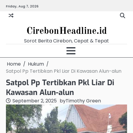
Skip
Friday, Aug 7, 2026
Beranda
Budaya
Ekonomi
Hukum
Kabar
Kuliner
Pariwisata
Pemerintahan
Pendidikan
Politik
Video
to
Terkini
content
CirebonHeadline.id
Sorot Berita Cirebon, Cepat & Tepat
Home
Hukum
Satpol Pp Tertibkan Pkl Liar Di Kawasan Alun-alun
Satpol Pp Tertibkan Pkl Liar Di
Kawasan Alun-alun
September 2, 2025
by
Timothy Green