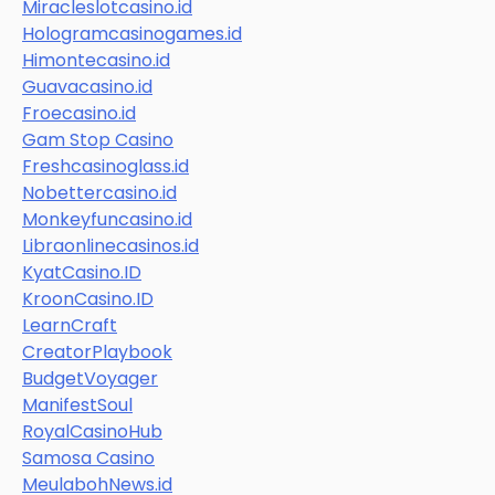
Miracleslotcasino.id
Hologramcasinogames.id
Himontecasino.id
Guavacasino.id
Froecasino.id
Gam Stop Casino
Freshcasinoglass.id
Nobettercasino.id
Monkeyfuncasino.id
Libraonlinecasinos.id
KyatCasino.ID
KroonCasino.ID
LearnCraft
CreatorPlaybook
BudgetVoyager
ManifestSoul
RoyalCasinoHub
Samosa Casino
MeulabohNews.id