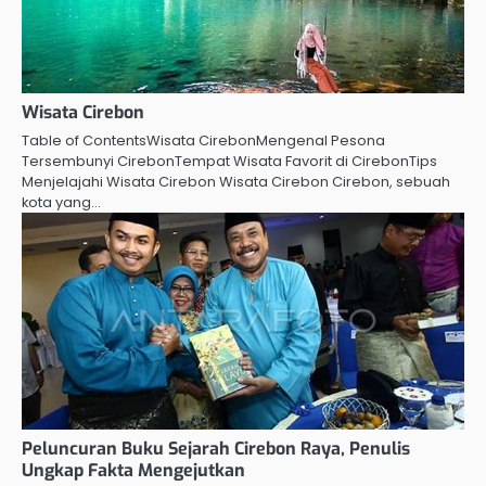
Wisata Cirebon
Table of ContentsWisata CirebonMengenal Pesona
Tersembunyi CirebonTempat Wisata Favorit di CirebonTips
Menjelajahi Wisata Cirebon Wisata Cirebon Cirebon, sebuah
kota yang…
Peluncuran Buku Sejarah Cirebon Raya, Penulis
Ungkap Fakta Mengejutkan