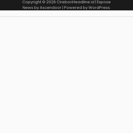
Copyright © 2026
CirebonHeadline.id
| Expose
News by
Ascendoor
| Powered by
WordPress
.