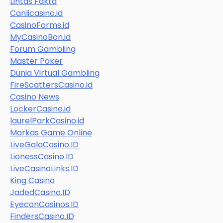
Lintas Fakta
Canlicasino.id
CasinoForms.id
MyCasinoBon.id
Forum Gambling
Master Poker
Dunia Virtual Gambling
FireScattersCasino.id
Casino News
LockerCasino.id
laurelParkCasino.id
Markas Game Online
LiveGalaCasino.ID
LionessCasino.ID
LiveCasinoLinks.ID
King Casino
JadedCasino.ID
EyeconCasinos.ID
FindersCasino.ID