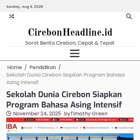
Skip
Sunday, Aug 9, 2026
Beranda
Budaya
Ekonomi
Hukum
Kabar
Kuliner
Pariwisata
Pemerintahan
Pendidikan
Politik
Video
to
Terkini
content
CirebonHeadline.id
Sorot Berita Cirebon, Cepat & Tepat
Home
Pendidikan
Sekolah Dunia Cirebon Siapkan Program Bahasa
Asing Intensif
Sekolah Dunia Cirebon Siapkan
Program Bahasa Asing Intensif
November 24, 2025
by
Timothy Green