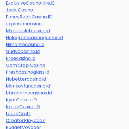
ExclusiveCasinoHire.ID
Jack Casino
FancyReelsCasino.ID
explosioncasino
Miracleslotcasino.id
Hologramcasinogames.id
Himontecasino.id
Guavacasino.id
Froecasino.id
Gam Stop Casino
Freshcasinoglass.id
Nobettercasino.id
Monkeyfuncasino.id
Libraonlinecasinos.id
KyatCasino.ID
KroonCasino.ID
LearnCraft
CreatorPlaybook
BudgetVoyager