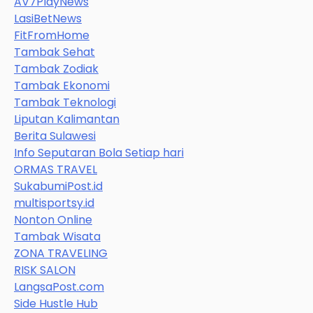
AV7PlayNews
LasiBetNews
FitFromHome
Tambak Sehat
Tambak Zodiak
Tambak Ekonomi
Tambak Teknologi
Liputan Kalimantan
Berita Sulawesi
Info Seputaran Bola Setiap hari
ORMAS TRAVEL
SukabumiPost.id
multisportsy.id
Nonton Online
Tambak Wisata
ZONA TRAVELING
RISK SALON
LangsaPost.com
Side Hustle Hub