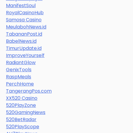
ManifestSoul
RoyalCasinoHub
Samosa Casino
MeulabohNews.id
TabananPost.id
BabelNews.id
TimurUpdate.id
ImproveYourself
RadiantGlow
GenixTools
RaspMeals
PerchHome
TangerangPos.com
XX520 Casino
520PlayZone
520GamingNews
520BetRadar
520PlayScope