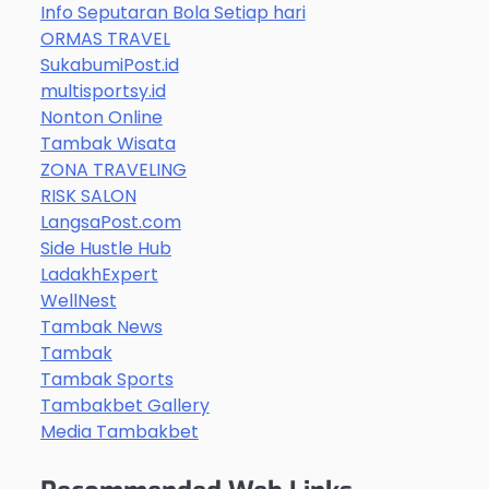
Info Seputaran Bola Setiap hari
ORMAS TRAVEL
SukabumiPost.id
multisportsy.id
Nonton Online
Tambak Wisata
ZONA TRAVELING
RISK SALON
LangsaPost.com
Side Hustle Hub
LadakhExpert
WellNest
Tambak News
Tambak
Tambak Sports
Tambakbet Gallery
Media Tambakbet