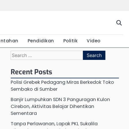
Beranda
Budaya
Ekonomi
Hukum
Kabar
Kuliner
Pariwisata
Pemerintahan
Pendidikan
Politik
Vide
Terkini
intahan
Pendidikan
Politik
Video
Search
for:
Recent Posts
Polisi Grebek Pedagang Miras Berkedok Toko
Sembako di Sumber
Banjir Lumpuhkan SDN 3 Panguragan Kulon
Cirebon, Aktivitas Belajar Dihentikan
Sementara
Tanpa Perlawanan, Lapak PKL Sukalila