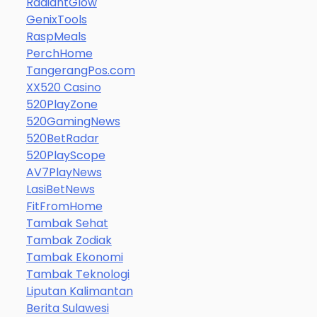
RadiantGlow
GenixTools
RaspMeals
PerchHome
TangerangPos.com
XX520 Casino
520PlayZone
520GamingNews
520BetRadar
520PlayScope
AV7PlayNews
LasiBetNews
FitFromHome
Tambak Sehat
Tambak Zodiak
Tambak Ekonomi
Tambak Teknologi
Liputan Kalimantan
Berita Sulawesi