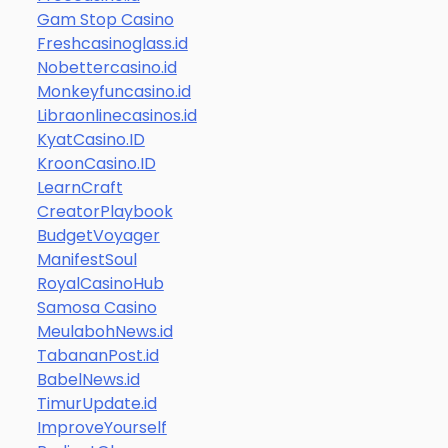
Gam Stop Casino
Freshcasinoglass.id
Nobettercasino.id
Monkeyfuncasino.id
Libraonlinecasinos.id
KyatCasino.ID
KroonCasino.ID
LearnCraft
CreatorPlaybook
BudgetVoyager
ManifestSoul
RoyalCasinoHub
Samosa Casino
MeulabohNews.id
TabananPost.id
BabelNews.id
TimurUpdate.id
ImproveYourself