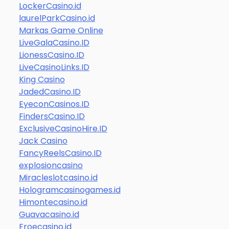
LockerCasino.id
laurelParkCasino.id
Markas Game Online
LiveGalaCasino.ID
LionessCasino.ID
LiveCasinoLinks.ID
King Casino
JadedCasino.ID
EyeconCasinos.ID
FindersCasino.ID
ExclusiveCasinoHire.ID
Jack Casino
FancyReelsCasino.ID
explosioncasino
Miracleslotcasino.id
Hologramcasinogames.id
Himontecasino.id
Guavacasino.id
Froecasino.id