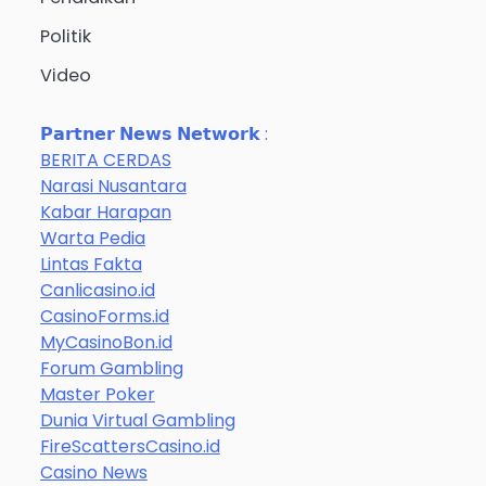
Politik
Video
𝗣𝗮𝗿𝘁𝗻𝗲𝗿 𝗡𝗲𝘄𝘀 𝗡𝗲𝘁𝘄𝗼𝗿𝗸 :
BERITA CERDAS
Narasi Nusantara
Kabar Harapan
Warta Pedia
Lintas Fakta
Canlicasino.id
CasinoForms.id
MyCasinoBon.id
Forum Gambling
Master Poker
Dunia Virtual Gambling
FireScattersCasino.id
Casino News