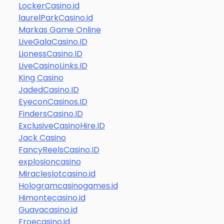
LockerCasino.id
laurelParkCasino.id
Markas Game Online
LiveGalaCasino.ID
LionessCasino.ID
LiveCasinoLinks.ID
King Casino
JadedCasino.ID
EyeconCasinos.ID
FindersCasino.ID
ExclusiveCasinoHire.ID
Jack Casino
FancyReelsCasino.ID
explosioncasino
Miracleslotcasino.id
Hologramcasinogames.id
Himontecasino.id
Guavacasino.id
Froecasino.id