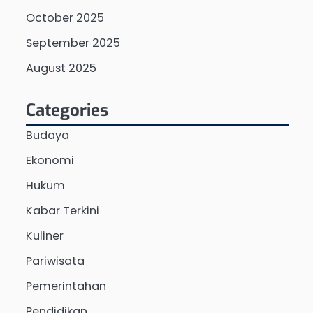
October 2025
September 2025
August 2025
Categories
Budaya
Ekonomi
Hukum
Kabar Terkini
Kuliner
Pariwisata
Pemerintahan
Pendidikan