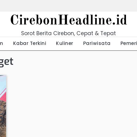
CirebonHeadline.id
Sorot Berita Cirebon, Cepat & Tepat
m
Kabar Terkini
Kuliner
Pariwisata
Pemer
get