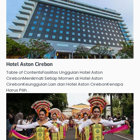
Hotel Aston Cirebon
Table of ContentsFasilitas Unggulan Hotel Aston
CirebonMenikmati Setiap Momen di Hotel Aston
CirebonKeunggulan Lain dari Hotel Aston CirebonKenapa
Harus Pilih…