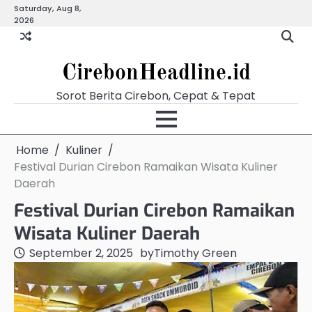
Skip
Saturday, Aug 8,
Beranda
Budaya
Ekonomi
Hukum
Kabar
Kuliner
Pariwisata
Pemerintahan
Pendidikan
Politik
Video
2026
to
Terkini
content
CirebonHeadline.id
Sorot Berita Cirebon, Cepat & Tepat
Home
Kuliner
Festival Durian Cirebon Ramaikan Wisata Kuliner
Daerah
Festival Durian Cirebon Ramaikan
Wisata Kuliner Daerah
September 2, 2025
by
Timothy Green