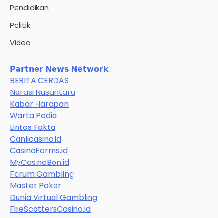
Pendidikan
Politik
Video
𝗣𝗮𝗿𝘁𝗻𝗲𝗿 𝗡𝗲𝘄𝘀 𝗡𝗲𝘁𝘄𝗼𝗿𝗸 :
BERITA CERDAS
Narasi Nusantara
Kabar Harapan
Warta Pedia
Lintas Fakta
Canlicasino.id
CasinoForms.id
MyCasinoBon.id
Forum Gambling
Master Poker
Dunia Virtual Gambling
FireScattersCasino.id