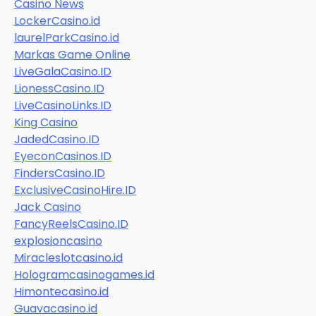
Casino News
LockerCasino.id
laurelParkCasino.id
Markas Game Online
LiveGalaCasino.ID
LionessCasino.ID
LiveCasinoLinks.ID
King Casino
JadedCasino.ID
EyeconCasinos.ID
FindersCasino.ID
ExclusiveCasinoHire.ID
Jack Casino
FancyReelsCasino.ID
explosioncasino
Miracleslotcasino.id
Hologramcasinogames.id
Himontecasino.id
Guavacasino.id