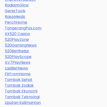
RadiantGlow
GenixTools
RaspMeals
PerchHome
TangerangPos.com
XX520 Casino
520PlayZone
520GamingNews
520BetRadar
520PlayScope
AV7PlayNews
LasiBetNews
FitFromHome
Tambak Sehat
Tambak Zodiak
Tambak Ekonomi
Tambak Teknologi
Liputan Kalimantan