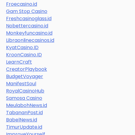
Froecasino.id
Gam Stop Casino
Freshcasinoglass.id
Nobettercasino.id
Monkeyfuncasino.id
Libraonlinecasinos.id
KyatCasino.ID
KroonCasino.ID
LearnCraft
CreatorPlaybook
BudgetVoyager
ManifestSoul
RoyalCasinoHub
Samosa Casino
MeulabohNews.id
TabananPost.id
BabelNews.id
TimurUpdate.id
ImproveYourself