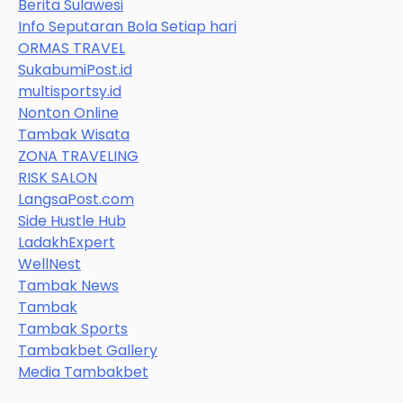
Berita Sulawesi
Info Seputaran Bola Setiap hari
ORMAS TRAVEL
SukabumiPost.id
multisportsy.id
Nonton Online
Tambak Wisata
ZONA TRAVELING
RISK SALON
LangsaPost.com
Side Hustle Hub
LadakhExpert
WellNest
Tambak News
Tambak
Tambak Sports
Tambakbet Gallery
Media Tambakbet