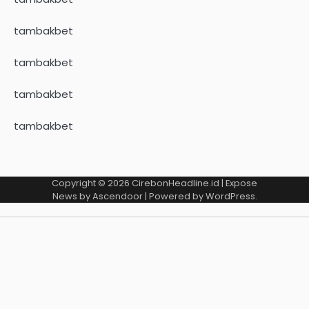
tambakbet
tambakbet
tambakbet
tambakbet
Copyright © 2026
CirebonHeadline.id
| Expose
News by
Ascendoor
| Powered by
WordPress
.