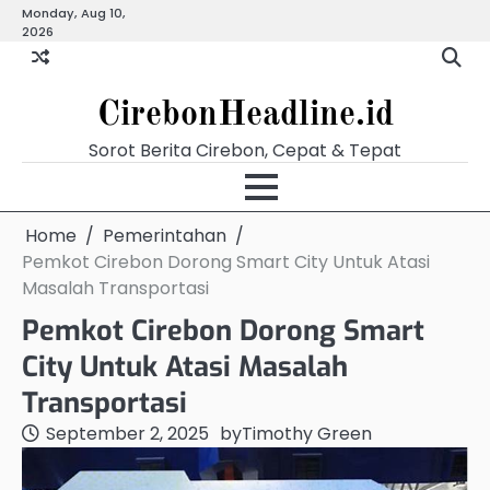
Skip
Monday, Aug 10,
Beranda
Budaya
Ekonomi
Hukum
Kabar
Kuliner
Pariwisata
Pemerintahan
Pendidikan
Politik
Video
2026
to
Terkini
content
CirebonHeadline.id
Sorot Berita Cirebon, Cepat & Tepat
Home
Pemerintahan
Pemkot Cirebon Dorong Smart City Untuk Atasi
Masalah Transportasi
Pemkot Cirebon Dorong Smart
City Untuk Atasi Masalah
Transportasi
September 2, 2025
by
Timothy Green