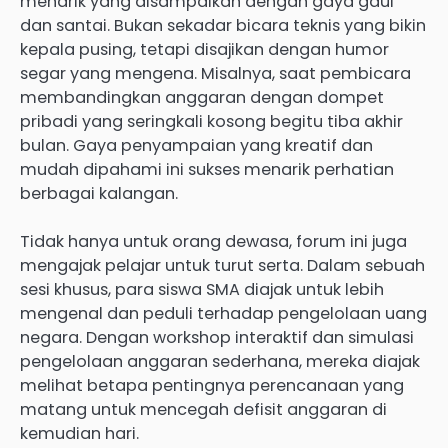
menarik yang disampaikan dengan gaya gaul
dan santai. Bukan sekadar bicara teknis yang bikin
kepala pusing, tetapi disajikan dengan humor
segar yang mengena. Misalnya, saat pembicara
membandingkan anggaran dengan dompet
pribadi yang seringkali kosong begitu tiba akhir
bulan. Gaya penyampaian yang kreatif dan
mudah dipahami ini sukses menarik perhatian
berbagai kalangan.
Tidak hanya untuk orang dewasa, forum ini juga
mengajak pelajar untuk turut serta. Dalam sebuah
sesi khusus, para siswa SMA diajak untuk lebih
mengenal dan peduli terhadap pengelolaan uang
negara. Dengan workshop interaktif dan simulasi
pengelolaan anggaran sederhana, mereka diajak
melihat betapa pentingnya perencanaan yang
matang untuk mencegah defisit anggaran di
kemudian hari.