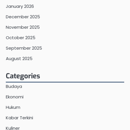
January 2026
December 2025
November 2025
October 2025
September 2025
August 2025
Categories
Budaya
Ekonomi
Hukum
Kabar Terkini
Kuliner