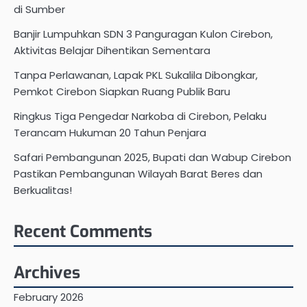
di Sumber
Banjir Lumpuhkan SDN 3 Panguragan Kulon Cirebon,
Aktivitas Belajar Dihentikan Sementara
Tanpa Perlawanan, Lapak PKL Sukalila Dibongkar,
Pemkot Cirebon Siapkan Ruang Publik Baru
Ringkus Tiga Pengedar Narkoba di Cirebon, Pelaku
Terancam Hukuman 20 Tahun Penjara
Safari Pembangunan 2025, Bupati dan Wabup Cirebon
Pastikan Pembangunan Wilayah Barat Beres dan
Berkualitas!
Recent Comments
Archives
February 2026