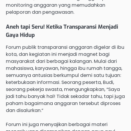
monitoring anggaran yang memudahkan
pelaporan dan pengawasan.
Aneh tapi Seru! Ketika Transparansi Menjadi
Gaya Hidup
Forum publik transparansi anggaran digelar di ibu
kota, dan kegiatan ini menjadi magnet bagi
masyarakat dari berbagai kalangan. Mulai dari
mahasiswa, karyawan, hingga ibu rumah tangga,
semuanya antusias berkumpul demi satu tujuan:
keterbukaan informasi. Seorang peserta, Budi,
seorang pekerja swasta, mengungkapkan, “Saya
jadi tahu banyak hal! Tidak sekadar tahu, tapi juga
paham bagaimana anggaran tersebut diproses
dan disalurkan.”
Forum ini juga menyajikan berbagai materi