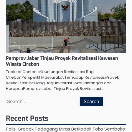
Pemprov Jabar Tinjau Proyek Revitalisasi Kawasan
Wisata Cirebon
Table of ContentsKeuntungan Revitalisasi Bagi
CirebonPerspektif Masyarakat Terhadap RevitalisasiProyek
Revitalisasi: Peluang Bagi Investasi LokalTantangan dan
HarapanPemprov Jabar Tinjau Proyek Revitalisasi:…
Search
for:
Recent Posts
Polisi Grebek Pedagang Miras Berkedok Toko Sembako