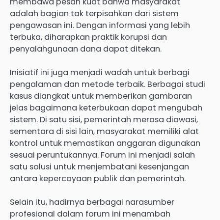
membawa pesan kuat bahwa masyarakat
adalah bagian tak terpisahkan dari sistem
pengawasan ini. Dengan informasi yang lebih
terbuka, diharapkan praktik korupsi dan
penyalahgunaan dana dapat ditekan.
Inisiatif ini juga menjadi wadah untuk berbagi
pengalaman dan metode terbaik. Berbagai studi
kasus diangkat untuk memberikan gambaran
jelas bagaimana keterbukaan dapat mengubah
sistem. Di satu sisi, pemerintah merasa diawasi,
sementara di sisi lain, masyarakat memiliki alat
kontrol untuk memastikan anggaran digunakan
sesuai peruntukannya. Forum ini menjadi salah
satu solusi untuk menjembatani kesenjangan
antara kepercayaan publik dan pemerintah.
Selain itu, hadirnya berbagai narasumber
profesional dalam forum ini menambah