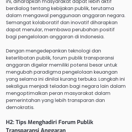
ini, diharapkan masyarakat dapat lebih aktif
berdialog tentang kebijakan publik, terutama
dalam mengawal penggunaan anggaran negara.
Semangat kolaboratif dan inovatif diharapkan
dapat menular, membawa perubahan positif
bagi pengelolaan anggaran di Indonesia.
Dengan mengedepankan teknologi dan
keterlibatan publik, forum publik transparansi
anggaran digelar memiliki potensi besar untuk
mengubah paradigma pengelolaan keuangan
yang selama ini dinilai kurang terbuka. Langkah ini
sekaligus menjadi teladan bagi negara lain dalam
mengoptimalkan peran masyarakat dalam
pemerintahan yang lebih transparan dan
demokratis.
H2: Tips Menghadiri Forum Publik
Transparansi Anggaran