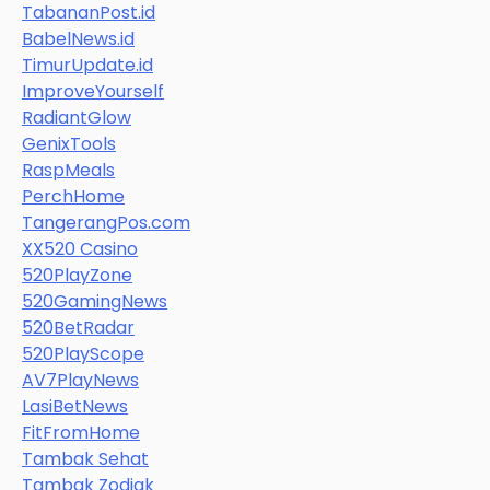
TabananPost.id
BabelNews.id
TimurUpdate.id
ImproveYourself
RadiantGlow
GenixTools
RaspMeals
PerchHome
TangerangPos.com
XX520 Casino
520PlayZone
520GamingNews
520BetRadar
520PlayScope
AV7PlayNews
LasiBetNews
FitFromHome
Tambak Sehat
Tambak Zodiak