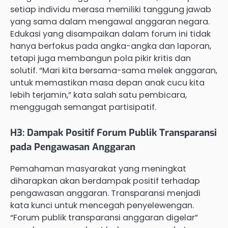
setiap individu merasa memiliki tanggung jawab
yang sama dalam mengawal anggaran negara.
Edukasi yang disampaikan dalam forum ini tidak
hanya berfokus pada angka-angka dan laporan,
tetapi juga membangun pola pikir kritis dan
solutif. “Mari kita bersama-sama melek anggaran,
untuk memastikan masa depan anak cucu kita
lebih terjamin,” kata salah satu pembicara,
menggugah semangat partisipatif.
H3: Dampak Positif Forum Publik Transparansi
pada Pengawasan Anggaran
Pemahaman masyarakat yang meningkat
diharapkan akan berdampak positif terhadap
pengawasan anggaran. Transparansi menjadi
kata kunci untuk mencegah penyelewengan.
“Forum publik transparansi anggaran digelar”