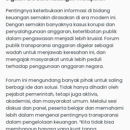
Pentingnya keterbukaan informasi di bidang
keuangan semakin dirasakan di era modern ini.
Dengan semakin banyaknya kasus korupsi dan
penyalahgunaan anggaran, keterlibatan publik
dalam pengawasan menjadi lebih krusial. Forum
publik transparansi anggaran digelar sebagai
wadah untuk menjawab keresahan ini, dan
mengajak masyarakat untuk lebih peduli
terhadap penggunaan anggaran negara.
Forum ini mengundang banyak pihak untuk saling
berbagi ide dan solusi. Tidak hanya dihadiri oleh
pejabat pemerintah, tetapi juga aktivis,
akademisi, dan masyarakat umum. Melalui sesi
diskusi dan panel, peserta belajar dan memahami
lebih dalam mengenai pentingnya transparansi
dalam pengelolaan keuangan. “Kita tidak bisa
membangun bangsa yang kuat tanpa