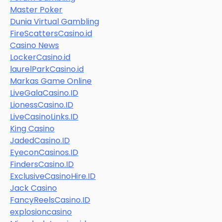
Master Poker
Dunia Virtual Gambling
FireScattersCasino.id
Casino News
LockerCasino.id
laurelParkCasino.id
Markas Game Online
LiveGalaCasino.ID
LionessCasino.ID
LiveCasinoLinks.ID
King Casino
JadedCasino.ID
EyeconCasinos.ID
FindersCasino.ID
ExclusiveCasinoHire.ID
Jack Casino
FancyReelsCasino.ID
explosioncasino