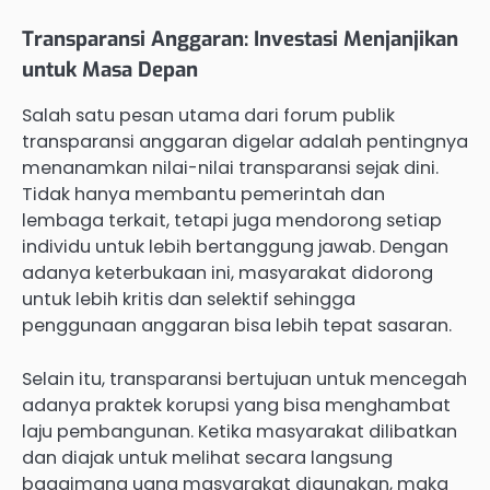
Transparansi Anggaran: Investasi Menjanjikan
untuk Masa Depan
Salah satu pesan utama dari forum publik
transparansi anggaran digelar adalah pentingnya
menanamkan nilai-nilai transparansi sejak dini.
Tidak hanya membantu pemerintah dan
lembaga terkait, tetapi juga mendorong setiap
individu untuk lebih bertanggung jawab. Dengan
adanya keterbukaan ini, masyarakat didorong
untuk lebih kritis dan selektif sehingga
penggunaan anggaran bisa lebih tepat sasaran.
Selain itu, transparansi bertujuan untuk mencegah
adanya praktek korupsi yang bisa menghambat
laju pembangunan. Ketika masyarakat dilibatkan
dan diajak untuk melihat secara langsung
bagaimana uang masyarakat digunakan, maka