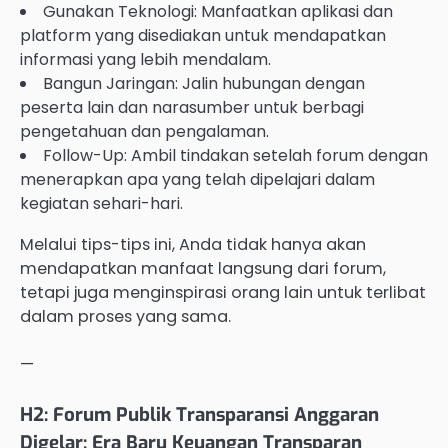
Gunakan Teknologi: Manfaatkan aplikasi dan
platform yang disediakan untuk mendapatkan
informasi yang lebih mendalam.
Bangun Jaringan: Jalin hubungan dengan
peserta lain dan narasumber untuk berbagi
pengetahuan dan pengalaman.
Follow-Up: Ambil tindakan setelah forum dengan
menerapkan apa yang telah dipelajari dalam
kegiatan sehari-hari.
Melalui tips-tips ini, Anda tidak hanya akan
mendapatkan manfaat langsung dari forum,
tetapi juga menginspirasi orang lain untuk terlibat
dalam proses yang sama.
—
H2: Forum Publik Transparansi Anggaran
Digelar: Era Baru Keuangan Transparan