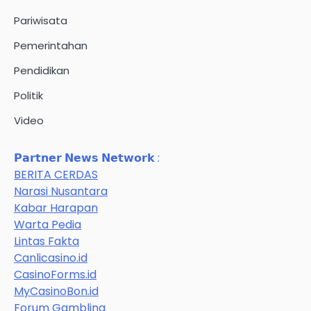
Pariwisata
Pemerintahan
Pendidikan
Politik
Video
𝗣𝗮𝗿𝘁𝗻𝗲𝗿 𝗡𝗲𝘄𝘀 𝗡𝗲𝘁𝘄𝗼𝗿𝗸 :
BERITA CERDAS
Narasi Nusantara
Kabar Harapan
Warta Pedia
Lintas Fakta
Canlicasino.id
CasinoForms.id
MyCasinoBon.id
Forum Gambling