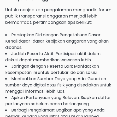
Untuk menjadikan pengalaman menghadiri forum
publik transparansi anggaran menjadi lebih
bermanfaat, pertimbangkan tips berikut:
Persiapkan Diri dengan Pengetahuan Dasar:
Kenali dasar-dasar kebijakan anggaran yang akan
dibahas.
Jadilah Peserta Aktif: Partisipasi aktif dalam
diskusi dapat memberikan wawasan lebih.
Jaringan dengan Peserta Lain: Manfaatkan
kesempatan ini untuk bertukar ide dan solusi.
Manfaatkan Sumber Daya yang Ada: Gunakan
sumber daya digital atau fisik yang disediakan untuk
menggali informasi lebih luas.
Ajukan Pertanyaan yang Relevan: Siapkan daftar
pertanyaan sebelum acara berlangsung.
Berbagi Pengalaman: Bagikan apa yang Anda
pelajari kepada komunitas atau rekan lainnya.