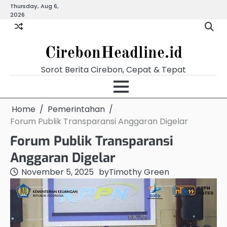
Skip
Thursday, Aug 6,
Beranda
Budaya
Ekonomi
Hukum
Kabar
Kuliner
Pariwisata
Pemerintahan
Pendidikan
Politik
Video
2026
to
Terkini
content
CirebonHeadline.id
Sorot Berita Cirebon, Cepat & Tepat
Home
Pemerintahan
Forum Publik Transparansi Anggaran Digelar
Forum Publik Transparansi
Anggaran Digelar
November 5, 2025
by
Timothy Green