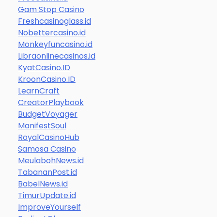
Gam Stop Casino
Freshcasinoglass.id
Nobettercasino.id
Monkeyfuncasino.id
Libraonlinecasinos.id
KyatCasino.ID
KroonCasino.ID
LearnCraft
CreatorPlaybook
BudgetVoyager
ManifestSoul
RoyalCasinoHub
Samosa Casino
MeulabohNews.id
TabananPost.id
BabelNews.id
TimurUpdate.id
ImproveYourself