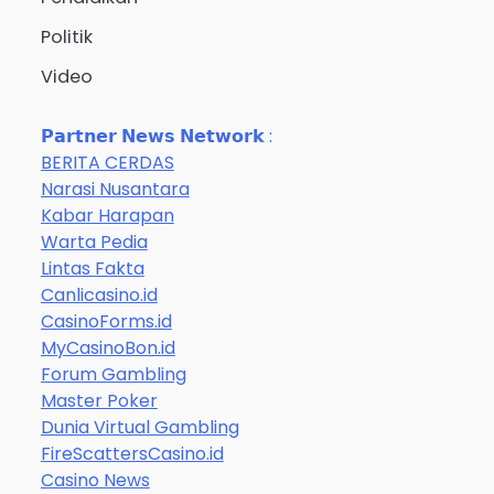
Politik
Video
𝗣𝗮𝗿𝘁𝗻𝗲𝗿 𝗡𝗲𝘄𝘀 𝗡𝗲𝘁𝘄𝗼𝗿𝗸 :
BERITA CERDAS
Narasi Nusantara
Kabar Harapan
Warta Pedia
Lintas Fakta
Canlicasino.id
CasinoForms.id
MyCasinoBon.id
Forum Gambling
Master Poker
Dunia Virtual Gambling
FireScattersCasino.id
Casino News