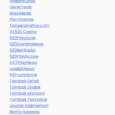
RadiantGlow
GenixTools
RaspMeals
PerchHome
TangerangPos.com
XX520 Casino
520PlayZone
520GamingNews
520BetRadar
520PlayScope
AV7PlayNews
LasiBetNews
FitFromHome
Tambak Sehat
Tambak Zodiak
Tambak Ekonomi
Tambak Teknologi
Liputan Kalimantan
Berita Sulawesi