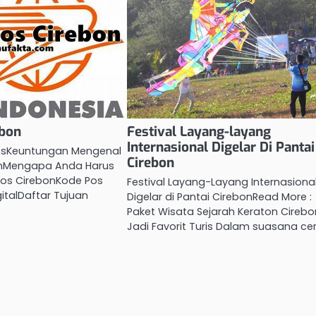
ebon
Festival Layang-layang
Internasional Digelar Di Pantai
tsKeuntungan Mengenal
Cirebon
onMengapa Anda Harus
os CirebonKode Pos
Festival Layang-Layang Internasiona
gitalDaftar Tujuan
Digelar di Pantai CirebonRead More :
Paket Wisata Sejarah Keraton Cirebo
Jadi Favorit Turis Dalam suasana ce