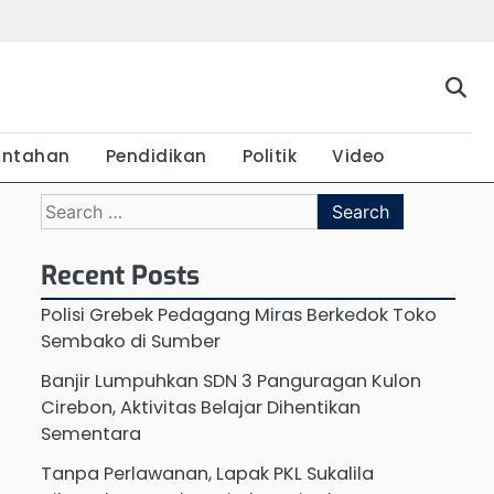
Beranda
Budaya
Ekonomi
Hukum
Kabar
Kuliner
Pariwisata
Pemerintahan
Pendidikan
Politik
Vide
Terkini
intahan
Pendidikan
Politik
Video
Search
for:
Recent Posts
Polisi Grebek Pedagang Miras Berkedok Toko
Sembako di Sumber
Banjir Lumpuhkan SDN 3 Panguragan Kulon
Cirebon, Aktivitas Belajar Dihentikan
Sementara
Tanpa Perlawanan, Lapak PKL Sukalila