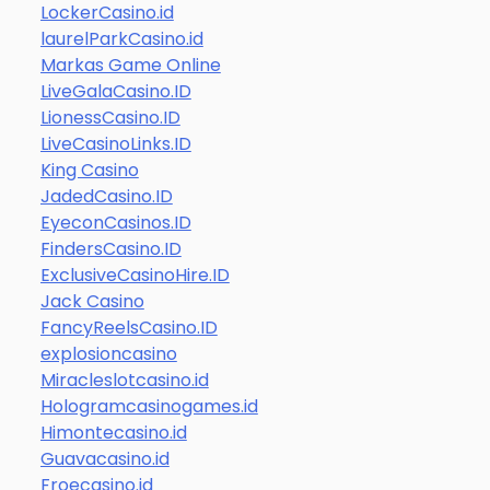
LockerCasino.id
laurelParkCasino.id
Markas Game Online
LiveGalaCasino.ID
LionessCasino.ID
LiveCasinoLinks.ID
King Casino
JadedCasino.ID
EyeconCasinos.ID
FindersCasino.ID
ExclusiveCasinoHire.ID
Jack Casino
FancyReelsCasino.ID
explosioncasino
Miracleslotcasino.id
Hologramcasinogames.id
Himontecasino.id
Guavacasino.id
Froecasino.id