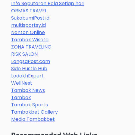
Info Seputaran Bola Setiap hari
ORMAS TRAVEL
SukabumiPost.id
multisportsy.id
Nonton Online
Tambak Wisata
ZONA TRAVELING
RISK SALON
LangsaPost.com
Side Hustle Hub
LadakhExpert
WellNest
Tambak News
Tambak
Tambak Sports
Tambakbet Gallery
Media Tambakbet