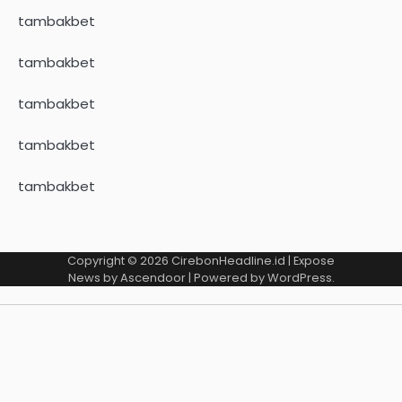
tambakbet
tambakbet
tambakbet
tambakbet
tambakbet
Copyright © 2026
CirebonHeadline.id
| Expose
News by
Ascendoor
| Powered by
WordPress
.