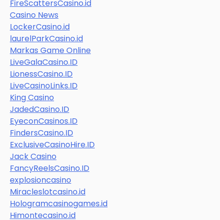
FireScattersCasino.id
Casino News
LockerCasino.id
laurelParkCasino.id
Markas Game Online
LiveGalaCasino.ID
LionessCasino.ID
LiveCasinoLinks.ID
King Casino
JadedCasino.ID
EyeconCasinos.ID
FindersCasino.ID
ExclusiveCasinoHire.ID
Jack Casino
FancyReelsCasino.ID
explosioncasino
Miracleslotcasino.id
Hologramcasinogames.id
Himontecasino.id