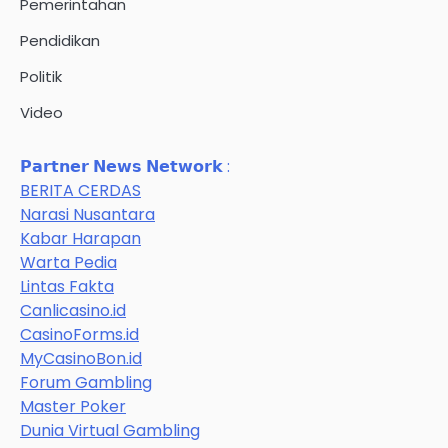
Pemerintahan
Pendidikan
Politik
Video
𝗣𝗮𝗿𝘁𝗻𝗲𝗿 𝗡𝗲𝘄𝘀 𝗡𝗲𝘁𝘄𝗼𝗿𝗸 :
BERITA CERDAS
Narasi Nusantara
Kabar Harapan
Warta Pedia
Lintas Fakta
Canlicasino.id
CasinoForms.id
MyCasinoBon.id
Forum Gambling
Master Poker
Dunia Virtual Gambling