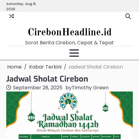
Skip
Saturday, Aug 8,
Beranda
Budaya
Ekonomi
Hukum
Kabar
Kuliner
Pariwisata
Pemerintahan
Pendidikan
Politik
Video
2026
to
Terkini
content
CirebonHeadline.id
Sorot Berita Cirebon, Cepat & Tepat
Home
Kabar Terkini
Jadwal Sholat Cirebon
Jadwal Sholat Cirebon
September 28, 2025
by
Timothy Green