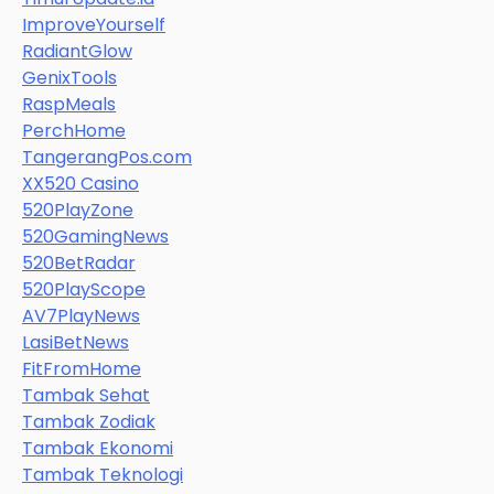
ImproveYourself
RadiantGlow
GenixTools
RaspMeals
PerchHome
TangerangPos.com
XX520 Casino
520PlayZone
520GamingNews
520BetRadar
520PlayScope
AV7PlayNews
LasiBetNews
FitFromHome
Tambak Sehat
Tambak Zodiak
Tambak Ekonomi
Tambak Teknologi