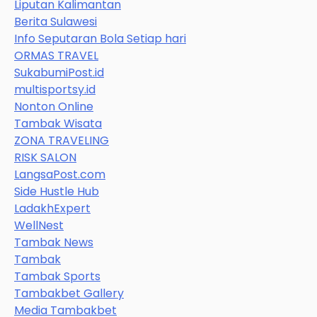
Liputan Kalimantan
Berita Sulawesi
Info Seputaran Bola Setiap hari
ORMAS TRAVEL
SukabumiPost.id
multisportsy.id
Nonton Online
Tambak Wisata
ZONA TRAVELING
RISK SALON
LangsaPost.com
Side Hustle Hub
LadakhExpert
WellNest
Tambak News
Tambak
Tambak Sports
Tambakbet Gallery
Media Tambakbet