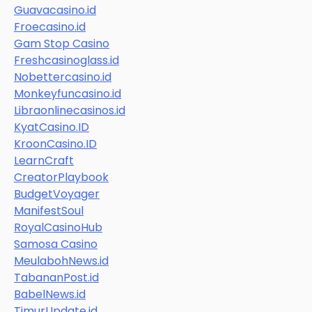
Guavacasino.id
Froecasino.id
Gam Stop Casino
Freshcasinoglass.id
Nobettercasino.id
Monkeyfuncasino.id
Libraonlinecasinos.id
KyatCasino.ID
KroonCasino.ID
LearnCraft
CreatorPlaybook
BudgetVoyager
ManifestSoul
RoyalCasinoHub
Samosa Casino
MeulabohNews.id
TabananPost.id
BabelNews.id
TimurUpdate.id