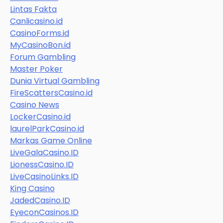
Lintas Fakta
Canlicasino.id
CasinoForms.id
MyCasinoBon.id
Forum Gambling
Master Poker
Dunia Virtual Gambling
FireScattersCasino.id
Casino News
LockerCasino.id
laurelParkCasino.id
Markas Game Online
LiveGalaCasino.ID
LionessCasino.ID
LiveCasinoLinks.ID
King Casino
JadedCasino.ID
EyeconCasinos.ID