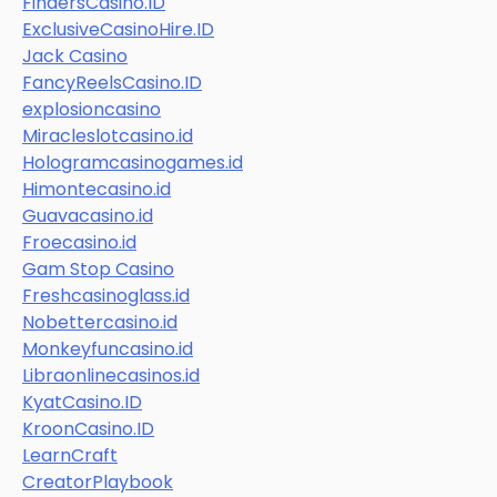
FindersCasino.ID
ExclusiveCasinoHire.ID
Jack Casino
FancyReelsCasino.ID
explosioncasino
Miracleslotcasino.id
Hologramcasinogames.id
Himontecasino.id
Guavacasino.id
Froecasino.id
Gam Stop Casino
Freshcasinoglass.id
Nobettercasino.id
Monkeyfuncasino.id
Libraonlinecasinos.id
KyatCasino.ID
KroonCasino.ID
LearnCraft
CreatorPlaybook