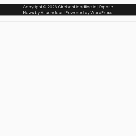
Copyright © 2026
CirebonHeadline.id
| Expose
News by
Ascendoor
| Powered by
WordPress
.