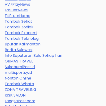
AV7PlayNews
LasiBetNews
FitFromHome
Tambak Sehat
Tambak Zodiak
Tambak Ekonomi
Tambak Teknologi
Liputan Kalimantan
Berita Sulawesi
Info Seputaran Bola Setiap hari
ORMAS TRAVEL
SukabumiPost.id
multisportsy.id
Nonton Online
Tambak Wisata
ZONA TRAVELING
RISK SALON
LangsaPost.com