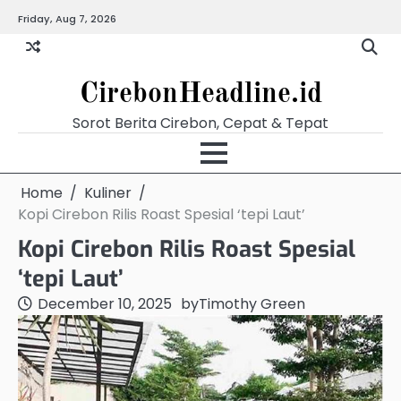
Skip
Friday, Aug 7, 2026
Beranda
Budaya
Ekonomi
Hukum
Kabar
Kuliner
Pariwisata
Pemerintahan
Pendidikan
Politik
Video
to
Terkini
content
CirebonHeadline.id
Sorot Berita Cirebon, Cepat & Tepat
Home
Kuliner
Kopi Cirebon Rilis Roast Spesial ‘tepi Laut’
Kopi Cirebon Rilis Roast Spesial
‘tepi Laut’
December 10, 2025
by
Timothy Green