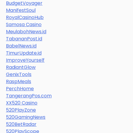
BudgetVoyager
ManifestSoul
RoyalCasinoHub
Samosa Casino
MeulabohNews.id
TabananPost.id
BabelNews.id
TimurUpdate.id
ImproveYourself
RadiantGlow
GenixTools
RaspMeals
PerchHome
TangerangPos.com
XX520 Casino
520PlayZone
520GamingNews
520BetRadar
520PlayScope