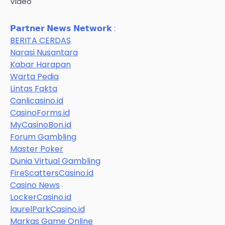
Video
𝗣𝗮𝗿𝘁𝗻𝗲𝗿 𝗡𝗲𝘄𝘀 𝗡𝗲𝘁𝘄𝗼𝗿𝗸 :
BERITA CERDAS
Narasi Nusantara
Kabar Harapan
Warta Pedia
Lintas Fakta
Canlicasino.id
CasinoForms.id
MyCasinoBon.id
Forum Gambling
Master Poker
Dunia Virtual Gambling
FireScattersCasino.id
Casino News
LockerCasino.id
laurelParkCasino.id
Markas Game Online