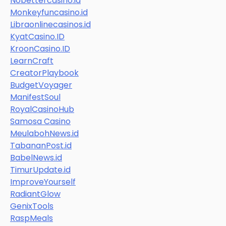
Nobettercasino.id
Monkeyfuncasino.id
Libraonlinecasinos.id
KyatCasino.ID
KroonCasino.ID
LearnCraft
CreatorPlaybook
BudgetVoyager
ManifestSoul
RoyalCasinoHub
Samosa Casino
MeulabohNews.id
TabananPost.id
BabelNews.id
TimurUpdate.id
ImproveYourself
RadiantGlow
GenixTools
RaspMeals