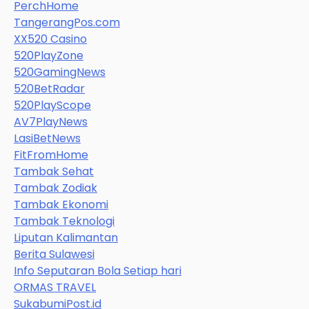
PerchHome
TangerangPos.com
XX520 Casino
520PlayZone
520GamingNews
520BetRadar
520PlayScope
AV7PlayNews
LasiBetNews
FitFromHome
Tambak Sehat
Tambak Zodiak
Tambak Ekonomi
Tambak Teknologi
Liputan Kalimantan
Berita Sulawesi
Info Seputaran Bola Setiap hari
ORMAS TRAVEL
SukabumiPost.id