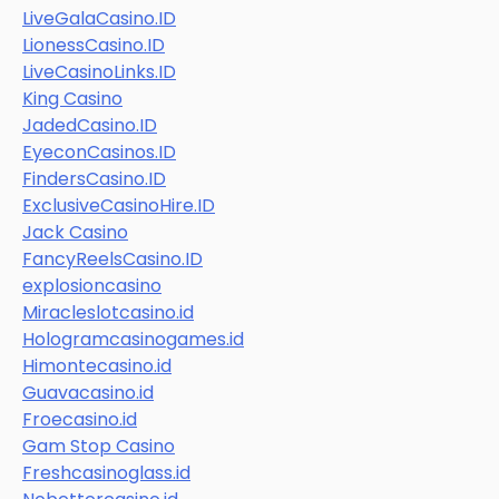
LiveGalaCasino.ID
LionessCasino.ID
LiveCasinoLinks.ID
King Casino
JadedCasino.ID
EyeconCasinos.ID
FindersCasino.ID
ExclusiveCasinoHire.ID
Jack Casino
FancyReelsCasino.ID
explosioncasino
Miracleslotcasino.id
Hologramcasinogames.id
Himontecasino.id
Guavacasino.id
Froecasino.id
Gam Stop Casino
Freshcasinoglass.id