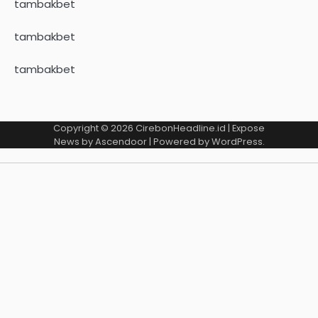
tambakbet
tambakbet
tambakbet
Copyright © 2026
CirebonHeadline.id
| Expose
News by
Ascendoor
| Powered by
WordPress
.