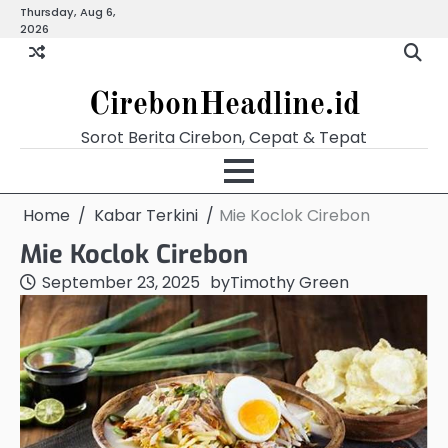
Skip
Thursday, Aug 6,
Beranda
Budaya
Ekonomi
Hukum
Kabar
Kuliner
Pariwisata
Pemerintahan
Pendidikan
Politik
Video
2026
to
Terkini
content
CirebonHeadline.id
Sorot Berita Cirebon, Cepat & Tepat
Home
Kabar Terkini
Mie Koclok Cirebon
Mie Koclok Cirebon
September 23, 2025
by
Timothy Green