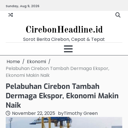
Skip
Sunday, Aug 9, 2026
Beranda
Budaya
Ekonomi
Hukum
Kabar
Kuliner
Pariwisata
Pemerintahan
Pendidikan
Politik
Video
to
Terkini
content
CirebonHeadline.id
Sorot Berita Cirebon, Cepat & Tepat
Home
Ekonomi
Pelabuhan Cirebon Tambah Dermaga Ekspor,
Ekonomi Makin Naik
Pelabuhan Cirebon Tambah
Dermaga Ekspor, Ekonomi Makin
Naik
November 22, 2025
by
Timothy Green