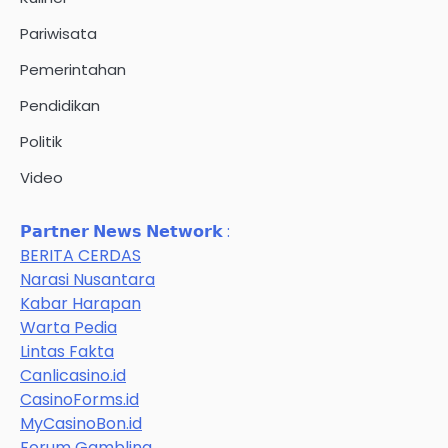
Pariwisata
Pemerintahan
Pendidikan
Politik
Video
𝗣𝗮𝗿𝘁𝗻𝗲𝗿 𝗡𝗲𝘄𝘀 𝗡𝗲𝘁𝘄𝗼𝗿𝗸 :
BERITA CERDAS
Narasi Nusantara
Kabar Harapan
Warta Pedia
Lintas Fakta
Canlicasino.id
CasinoForms.id
MyCasinoBon.id
Forum Gambling