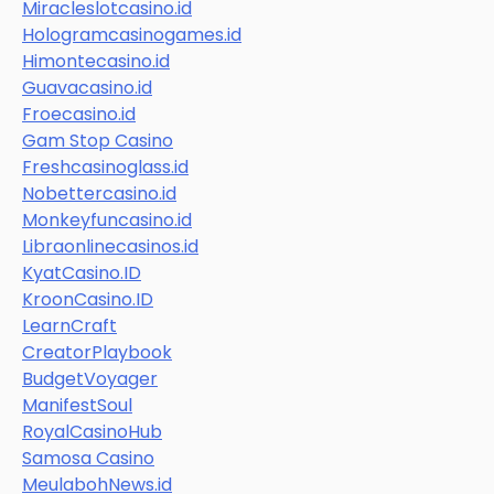
Miracleslotcasino.id
Hologramcasinogames.id
Himontecasino.id
Guavacasino.id
Froecasino.id
Gam Stop Casino
Freshcasinoglass.id
Nobettercasino.id
Monkeyfuncasino.id
Libraonlinecasinos.id
KyatCasino.ID
KroonCasino.ID
LearnCraft
CreatorPlaybook
BudgetVoyager
ManifestSoul
RoyalCasinoHub
Samosa Casino
MeulabohNews.id