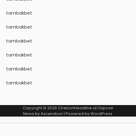
tambakbet
tambakbet
tambakbet
tambakbet
tambakbet
tambakbet
Copyright © 2026
CirebonHeadline.id
| Expose
News by
Ascendoor
| Powered by
WordPress
.