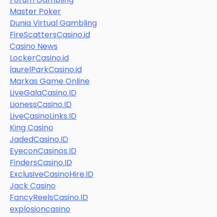
Master Poker
Dunia Virtual Gambling
FireScattersCasino.id
Casino News
LockerCasino.id
laurelParkCasino.id
Markas Game Online
LiveGalaCasino.ID
LionessCasino.ID
LiveCasinoLinks.ID
King Casino
JadedCasino.ID
EyeconCasinos.ID
FindersCasino.ID
ExclusiveCasinoHire.ID
Jack Casino
FancyReelsCasino.ID
explosioncasino