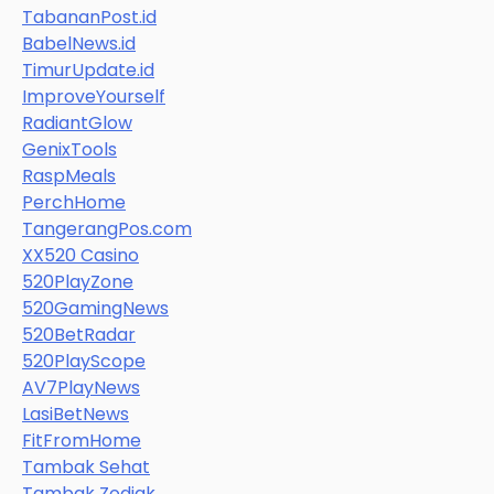
TabananPost.id
BabelNews.id
TimurUpdate.id
ImproveYourself
RadiantGlow
GenixTools
RaspMeals
PerchHome
TangerangPos.com
XX520 Casino
520PlayZone
520GamingNews
520BetRadar
520PlayScope
AV7PlayNews
LasiBetNews
FitFromHome
Tambak Sehat
Tambak Zodiak