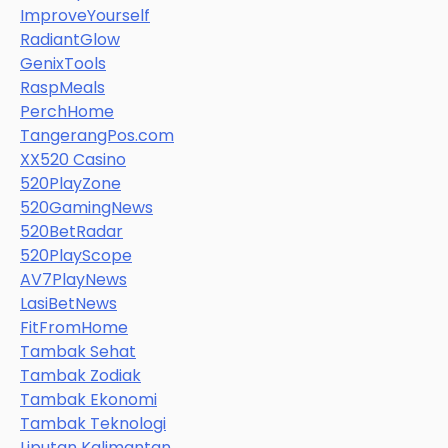
ImproveYourself
RadiantGlow
GenixTools
RaspMeals
PerchHome
TangerangPos.com
XX520 Casino
520PlayZone
520GamingNews
520BetRadar
520PlayScope
AV7PlayNews
LasiBetNews
FitFromHome
Tambak Sehat
Tambak Zodiak
Tambak Ekonomi
Tambak Teknologi
Liputan Kalimantan