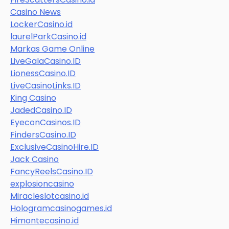
Casino News
LockerCasino.id
laurelParkCasino.id
Markas Game Online
LiveGalaCasino.ID
LionessCasino.ID
LiveCasinoLinks.ID
King Casino
JadedCasino.ID
EyeconCasinos.ID
FindersCasino.ID
ExclusiveCasinoHire.ID
Jack Casino
FancyReelsCasino.ID
explosioncasino
Miracleslotcasino.id
Hologramcasinogames.id
Himontecasino.id