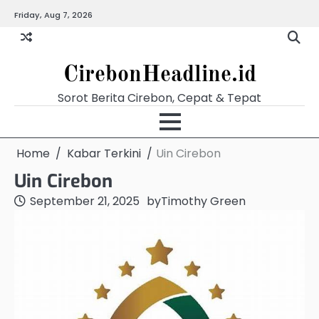
Skip
Friday, Aug 7, 2026
Beranda
Budaya
Ekonomi
Hukum
Kabar
Kuliner
Pariwisata
Pemerintahan
Pendidikan
Politik
Video
to
Terkini
content
CirebonHeadline.id
Sorot Berita Cirebon, Cepat & Tepat
Home
Kabar Terkini
Uin Cirebon
Uin Cirebon
September 21, 2025
by
Timothy Green