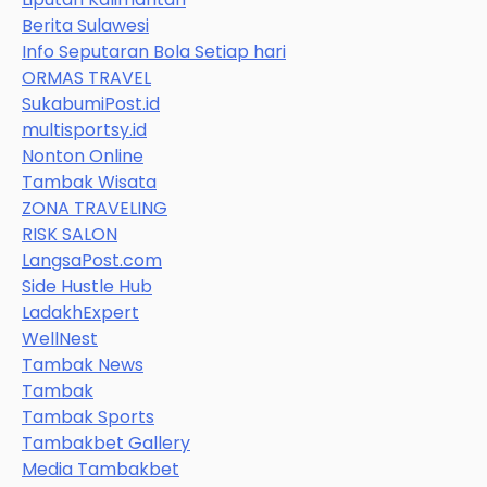
Berita Sulawesi
Info Seputaran Bola Setiap hari
ORMAS TRAVEL
SukabumiPost.id
multisportsy.id
Nonton Online
Tambak Wisata
ZONA TRAVELING
RISK SALON
LangsaPost.com
Side Hustle Hub
LadakhExpert
WellNest
Tambak News
Tambak
Tambak Sports
Tambakbet Gallery
Media Tambakbet