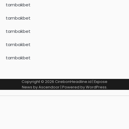
tambakbet
tambakbet
tambakbet
tambakbet
tambakbet
Copyright © 2026
CirebonHeadline.id
| Expose
News by
Ascendoor
| Powered by
WordPress
.