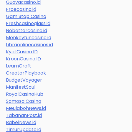
Guavacasino.id
Froecasino.id
Gam Stop Casino
Freshcasinoglass.id
Nobettercasino.id
Monkeyfuncasino.id
Libraonlinecasinos.id
KyatCasino.ID
KroonCasino.ID
LearnCraft
CreatorPlaybook
BudgetVoyager
ManifestSoul
RoyalCasinoHub
Samosa Casino
MeulabohNews.id
TabananPost.id
BabelNews.id
TimurUpdate.id