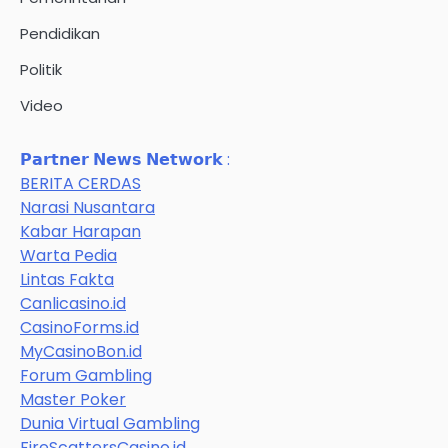
Pendidikan
Politik
Video
𝗣𝗮𝗿𝘁𝗻𝗲𝗿 𝗡𝗲𝘄𝘀 𝗡𝗲𝘁𝘄𝗼𝗿𝗸 :
BERITA CERDAS
Narasi Nusantara
Kabar Harapan
Warta Pedia
Lintas Fakta
Canlicasino.id
CasinoForms.id
MyCasinoBon.id
Forum Gambling
Master Poker
Dunia Virtual Gambling
FireScattersCasino.id