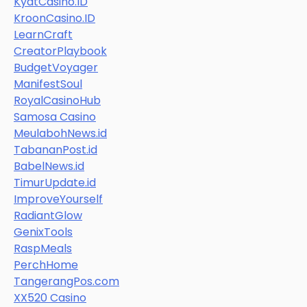
KyatCasino.ID
KroonCasino.ID
LearnCraft
CreatorPlaybook
BudgetVoyager
ManifestSoul
RoyalCasinoHub
Samosa Casino
MeulabohNews.id
TabananPost.id
BabelNews.id
TimurUpdate.id
ImproveYourself
RadiantGlow
GenixTools
RaspMeals
PerchHome
TangerangPos.com
XX520 Casino