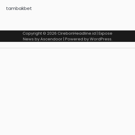
tambakbet
Copyright © 2026
CirebonHeadline.id
| Expose
News by
Ascendoor
| Powered by
WordPress
.