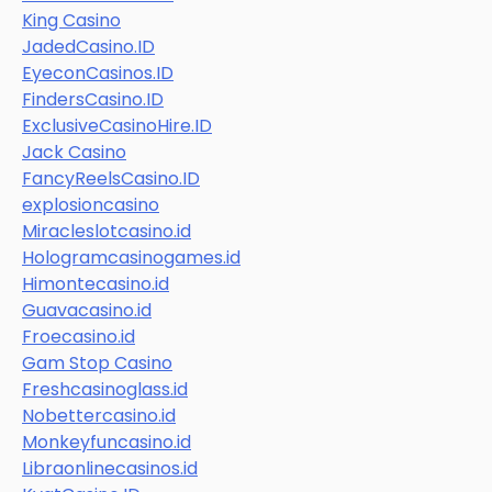
King Casino
JadedCasino.ID
EyeconCasinos.ID
FindersCasino.ID
ExclusiveCasinoHire.ID
Jack Casino
FancyReelsCasino.ID
explosioncasino
Miracleslotcasino.id
Hologramcasinogames.id
Himontecasino.id
Guavacasino.id
Froecasino.id
Gam Stop Casino
Freshcasinoglass.id
Nobettercasino.id
Monkeyfuncasino.id
Libraonlinecasinos.id