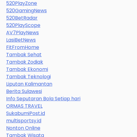
520PlayZone
520GamingNews
520BetRadar
520PlayScope
AV7PlayNews
LasiBetNews
FitFromHome
Tambak Sehat
Tambak Zodiak
Tambak Ekonomi
Tambak Teknologi
Liputan Kalimantan
Berita Sulawesi
Info Seputaran Bola Setiap hari
ORMAS TRAVEL
SukabumiPost.id
multisportsy.id
Nonton Online
Tambak Wisata