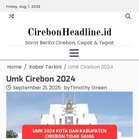
Skip
Friday, Aug 7, 2026
Beranda
Budaya
Ekonomi
Hukum
Kabar
Kuliner
Pariwisata
Pemerintahan
Pendidikan
Politik
Video
to
Terkini
content
CirebonHeadline.id
Sorot Berita Cirebon, Cepat & Tepat
Home
Kabar Terkini
Umk Cirebon 2024
Umk Cirebon 2024
September 21, 2025
by
Timothy Green