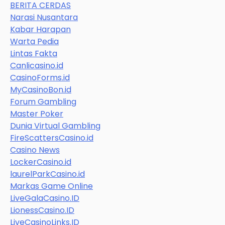
BERITA CERDAS
Narasi Nusantara
Kabar Harapan
Warta Pedia
Lintas Fakta
Canlicasino.id
CasinoForms.id
MyCasinoBon.id
Forum Gambling
Master Poker
Dunia Virtual Gambling
FireScattersCasino.id
Casino News
LockerCasino.id
laurelParkCasino.id
Markas Game Online
LiveGalaCasino.ID
LionessCasino.ID
LiveCasinoLinks.ID