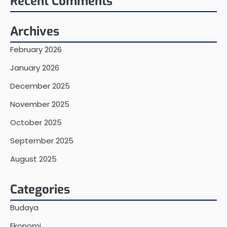
Recent Comments
Archives
February 2026
January 2026
December 2025
November 2025
October 2025
September 2025
August 2025
Categories
Budaya
Ekonomi