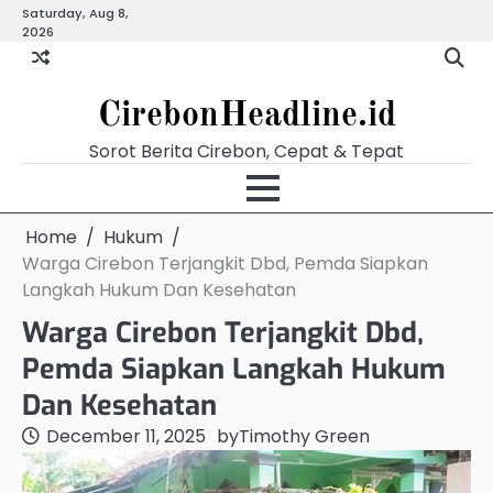
Skip
Saturday, Aug 8,
Beranda
Budaya
Ekonomi
Hukum
Kabar
Kuliner
Pariwisata
Pemerintahan
Pendidikan
Politik
Video
2026
to
Terkini
content
CirebonHeadline.id
Sorot Berita Cirebon, Cepat & Tepat
Home
Hukum
Warga Cirebon Terjangkit Dbd, Pemda Siapkan
Langkah Hukum Dan Kesehatan
Warga Cirebon Terjangkit Dbd,
Pemda Siapkan Langkah Hukum
Dan Kesehatan
December 11, 2025
by
Timothy Green