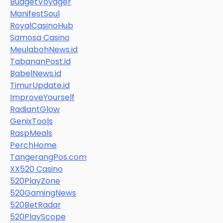
BudgetVoyager
ManifestSoul
RoyalCasinoHub
Samosa Casino
MeulabohNews.id
TabananPost.id
BabelNews.id
TimurUpdate.id
ImproveYourself
RadiantGlow
GenixTools
RaspMeals
PerchHome
TangerangPos.com
XX520 Casino
520PlayZone
520GamingNews
520BetRadar
520PlayScope