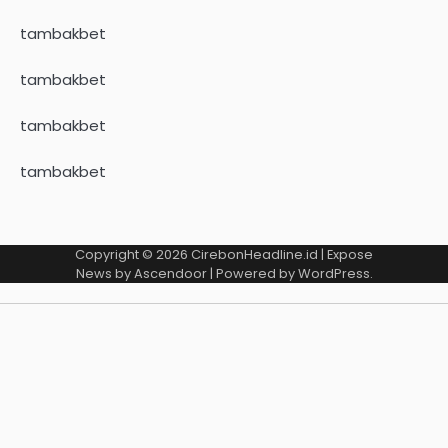
tambakbet
tambakbet
tambakbet
tambakbet
Copyright © 2026
CirebonHeadline.id
| Expose
News by
Ascendoor
| Powered by
WordPress
.