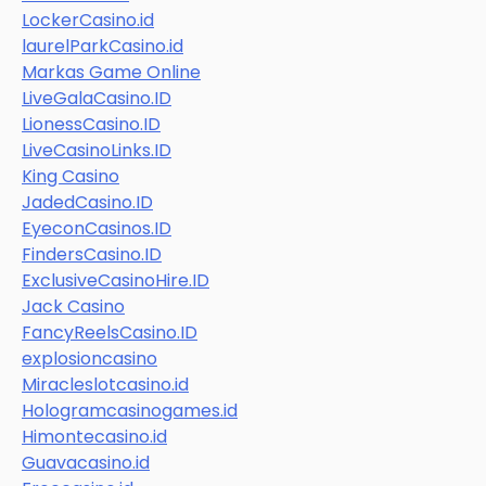
LockerCasino.id
laurelParkCasino.id
Markas Game Online
LiveGalaCasino.ID
LionessCasino.ID
LiveCasinoLinks.ID
King Casino
JadedCasino.ID
EyeconCasinos.ID
FindersCasino.ID
ExclusiveCasinoHire.ID
Jack Casino
FancyReelsCasino.ID
explosioncasino
Miracleslotcasino.id
Hologramcasinogames.id
Himontecasino.id
Guavacasino.id