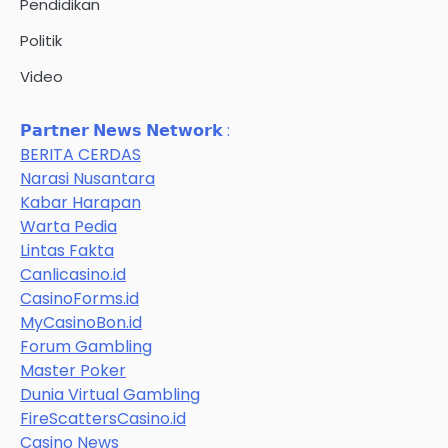
Pendidikan
Politik
Video
𝗣𝗮𝗿𝘁𝗻𝗲𝗿 𝗡𝗲𝘄𝘀 𝗡𝗲𝘁𝘄𝗼𝗿𝗸 :
BERITA CERDAS
Narasi Nusantara
Kabar Harapan
Warta Pedia
Lintas Fakta
Canlicasino.id
CasinoForms.id
MyCasinoBon.id
Forum Gambling
Master Poker
Dunia Virtual Gambling
FireScattersCasino.id
Casino News