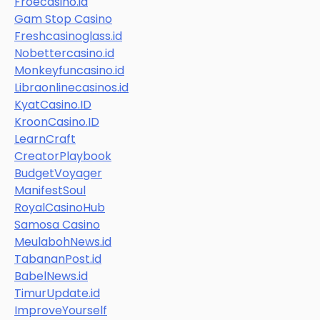
Froecasino.id
Gam Stop Casino
Freshcasinoglass.id
Nobettercasino.id
Monkeyfuncasino.id
Libraonlinecasinos.id
KyatCasino.ID
KroonCasino.ID
LearnCraft
CreatorPlaybook
BudgetVoyager
ManifestSoul
RoyalCasinoHub
Samosa Casino
MeulabohNews.id
TabananPost.id
BabelNews.id
TimurUpdate.id
ImproveYourself