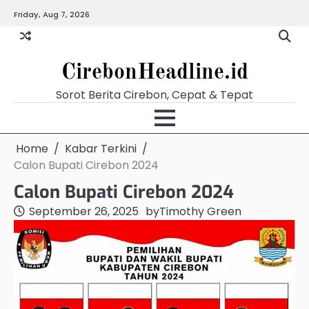
Skip
Friday, Aug 7, 2026
Beranda
Budaya
Ekonomi
Hukum
Kabar
Kuliner
Pariwisata
Pemerintahan
Pendidikan
Politik
Video
to
Terkini
content
CirebonHeadline.id
Sorot Berita Cirebon, Cepat & Tepat
Home
Kabar Terkini
Calon Bupati Cirebon 2024
Calon Bupati Cirebon 2024
September 26, 2025
by
Timothy Green