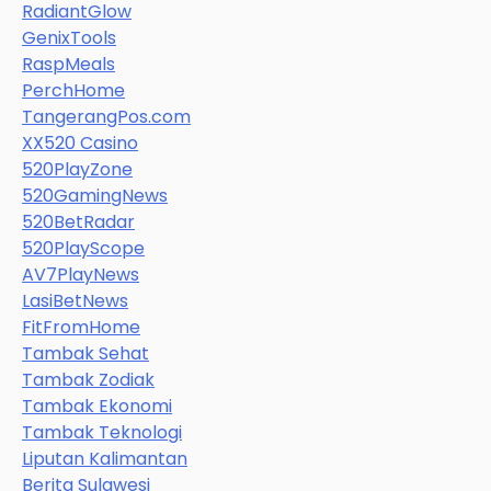
RadiantGlow
GenixTools
RaspMeals
PerchHome
TangerangPos.com
XX520 Casino
520PlayZone
520GamingNews
520BetRadar
520PlayScope
AV7PlayNews
LasiBetNews
FitFromHome
Tambak Sehat
Tambak Zodiak
Tambak Ekonomi
Tambak Teknologi
Liputan Kalimantan
Berita Sulawesi