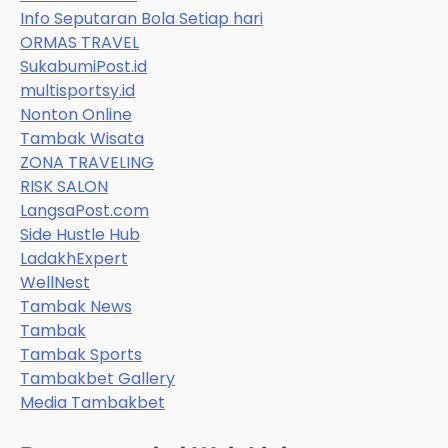
Info Seputaran Bola Setiap hari
ORMAS TRAVEL
SukabumiPost.id
multisportsy.id
Nonton Online
Tambak Wisata
ZONA TRAVELING
RISK SALON
LangsaPost.com
Side Hustle Hub
LadakhExpert
WellNest
Tambak News
Tambak
Tambak Sports
Tambakbet Gallery
Media Tambakbet