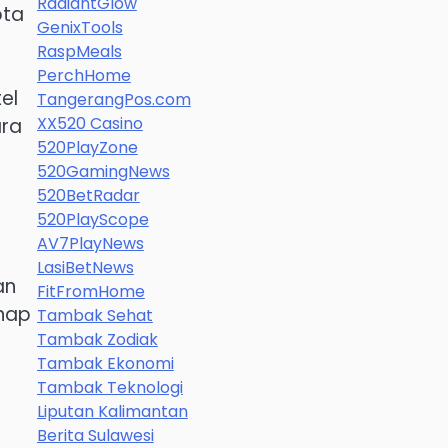
RadiantGlow
ota
GenixTools
RaspMeals
PerchHome
el
TangerangPos.com
XX520 Casino
ara
520PlayZone
520GamingNews
520BetRadar
520PlayScope
AV7PlayNews
LasiBetNews
an
FitFromHome
inap
Tambak Sehat
Tambak Zodiak
Tambak Ekonomi
Tambak Teknologi
Liputan Kalimantan
Berita Sulawesi