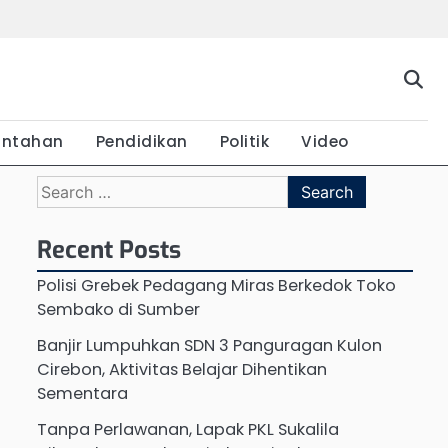
Beranda
Budaya
Ekonomi
Hukum
Kabar
Kuliner
Pariwisata
Pemerintahan
Pendidikan
Politik
Vide
Terkini
intahan
Pendidikan
Politik
Video
Search
for:
Recent Posts
Polisi Grebek Pedagang Miras Berkedok Toko
Sembako di Sumber
Banjir Lumpuhkan SDN 3 Panguragan Kulon
Cirebon, Aktivitas Belajar Dihentikan
Sementara
Tanpa Perlawanan, Lapak PKL Sukalila