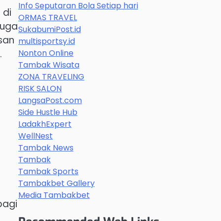
Info Seputaran Bola Setiap hari
 di
ORMAS TRAVEL
juga
SukabumiPost.id
san
multisportsy.id
Nonton Online
.
Tambak Wisata
ZONA TRAVELING
RISK SALON
LangsaPost.com
Side Hustle Hub
LadakhExpert
WellNest
Tambak News
Tambak
Tambak Sports
Tambakbet Gallery
Media Tambakbet
bagi