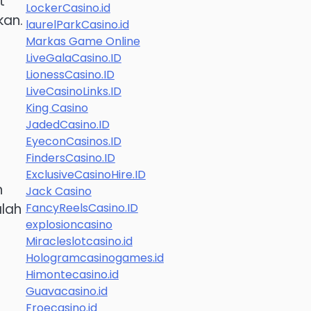
t
LockerCasino.id
kan.
laurelParkCasino.id
Markas Game Online
LiveGalaCasino.ID
LionessCasino.ID
LiveCasinoLinks.ID
King Casino
JadedCasino.ID
EyeconCasinos.ID
FindersCasino.ID
ExclusiveCasinoHire.ID
n
Jack Casino
lah
FancyReelsCasino.ID
explosioncasino
Miracleslotcasino.id
Hologramcasinogames.id
Himontecasino.id
Guavacasino.id
Froecasino.id