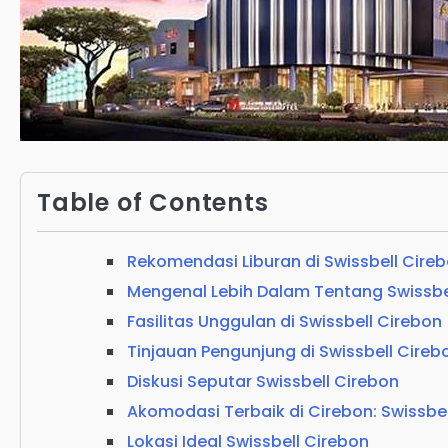
Table of Contents
Rekomendasi Liburan di Swissbell Cire
Mengenal Lebih Dalam Tentang Swissbe
Fasilitas Unggulan di Swissbell Cirebon
Tinjauan Pengunjung di Swissbell Cireb
Diskusi Seputar Swissbell Cirebon
Akomodasi Terbaik di Cirebon: Swissbel
Lokasi Ideal Swissbell Cirebon