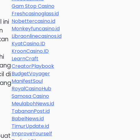
Gam Stop Casino
Freshcasinoglass.id
Nobettercasino.id
 ini
Monkeyfuncasino.id
n
Libraonlinecasinos.id
kan
KyatCasino.ID
KroonCasino.ID
hi
LearnCraft
yang
CreatorPlaybook
BudgetVoyager
l di
ManifestSoul
yang
RoyalCasinoHub
Samosa Casino
MeulabohNews.id
TabananPost.id
BabelNews.id
TimurUpdate.id
ImproveYourself
buat