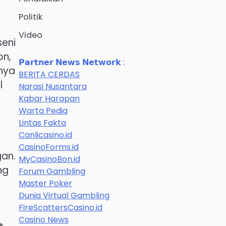
Politik
Video
seni
on,
𝗣𝗮𝗿𝘁𝗻𝗲𝗿 𝗡𝗲𝘄𝘀 𝗡𝗲𝘁𝘄𝗼𝗿𝗸 :
fnya
BERITA CERDAS
l
Narasi Nusantara
Kabar Harapan
Warta Pedia
Lintas Fakta
Canlicasino.id
CasinoForms.id
gan.
MyCasinoBon.id
ng
Forum Gambling
Master Poker
Dunia Virtual Gambling
FireScattersCasino.id
Casino News